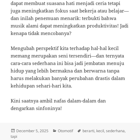
dapat membuat suasana hati menjadi ceria tetapi
juga meningkatkan fokus saat bekerja atau belajar—
dan inilah penemuan menarik: terbukti bahwa
musik alami dapat meningkatkan produktivitas! Jadi
kenapa tidak mencobanya?
Mengubah perspektif kita terhadap hal-hal kecil
memang merupakan seni tersendiri—dan ternyata
cara-cara sederhana ini bisa jadi jembatan menuju
hidup yang lebih bermakna dan berwarna tanpa
harus melakukan banyak perubahan drastis dalam
kehidupan sehari-hari kita.
Kini saatnya ambil nafas dalam-dalam dan
dengarkan sinfoninya!
Posted
Categories
Tags
December 5, 2025
Otomotif
berarti
,
kecil
,
sederhana
,
on
tapi