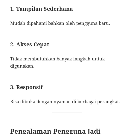
1. Tampilan Sederhana
Mudah dipahami bahkan oleh pengguna baru.
2. Akses Cepat
Tidak membutuhkan banyak langkah untuk
digunakan.
3. Responsif
Bisa dibuka dengan nyaman di berbagai perangkat.
Pengalaman Pengguna Jadi