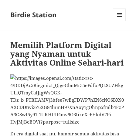
Birdie Station
MENU
AND
WIDGETS
Memilih Platform Digital
yang Nyaman untuk
Aktivitas Online Sehari-hari
Di era digital saat ini, hampir semua aktivitas bisa