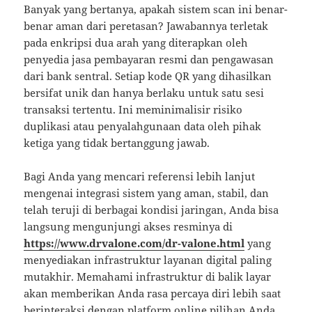
Banyak yang bertanya, apakah sistem scan ini benar-
benar aman dari peretasan? Jawabannya terletak
pada enkripsi dua arah yang diterapkan oleh
penyedia jasa pembayaran resmi dan pengawasan
dari bank sentral. Setiap kode QR yang dihasilkan
bersifat unik dan hanya berlaku untuk satu sesi
transaksi tertentu. Ini meminimalisir risiko
duplikasi atau penyalahgunaan data oleh pihak
ketiga yang tidak bertanggung jawab.
Bagi Anda yang mencari referensi lebih lanjut
mengenai integrasi sistem yang aman, stabil, dan
telah teruji di berbagai kondisi jaringan, Anda bisa
langsung mengunjungi akses resminya di
https://www.drvalone.com/dr-valone.html
yang
menyediakan infrastruktur layanan digital paling
mutakhir. Memahami infrastruktur di balik layar
akan memberikan Anda rasa percaya diri lebih saat
berinteraksi dengan platform online pilihan Anda,