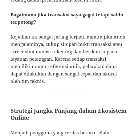
Bagaimana jika transaksi saya gagal tetapi saldo
terpotong?
Kejadian ini sangat jarang terjadi, namun jika Anda
mengalaminya, cukup simpan bukti transaksi atau
screenshot mutasi rekening dan berikan kepada
layanan pelanggan. Karena setiap transaksi
memiliki nomor referensi unik, pelacakan dana
dapat dilakukan dengan sangat cepat dan akurat
oleh tim teknis.
Strategi Jangka Panjang dalam Ekosistem
Online
Menjadi pengguna yang cerdas berarti selalu