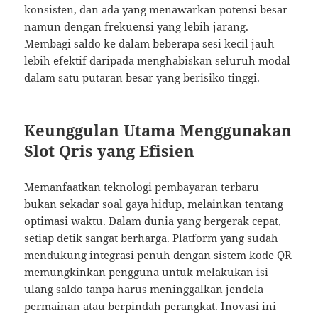
konsisten, dan ada yang menawarkan potensi besar
namun dengan frekuensi yang lebih jarang.
Membagi saldo ke dalam beberapa sesi kecil jauh
lebih efektif daripada menghabiskan seluruh modal
dalam satu putaran besar yang berisiko tinggi.
Keunggulan Utama Menggunakan
Slot Qris yang Efisien
Memanfaatkan teknologi pembayaran terbaru
bukan sekadar soal gaya hidup, melainkan tentang
optimasi waktu. Dalam dunia yang bergerak cepat,
setiap detik sangat berharga. Platform yang sudah
mendukung integrasi penuh dengan sistem kode QR
memungkinkan pengguna untuk melakukan isi
ulang saldo tanpa harus meninggalkan jendela
permainan atau berpindah perangkat. Inovasi ini