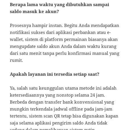
Berapa lama waktu yang dibutuhkan sampai
saldo masuk ke akun?
Prosesnya hampir instan. Begitu Anda mendapatkan
notifikasi sukses dari aplikasi perbankan atau e-
wallet, sistem di platform permainan biasanya akan
mengupdate saldo akun Anda dalam waktu kurang
dari satu menit tanpa perlu konfirmasi manual yang
rumit.
Apakah layanan ini tersedia setiap saat?
Ya, salah satu keunggulan utama metode ini adalah
ketersediaannya yang nonstop selama 24 jam.
Berbeda dengan transfer bank konvensional yang
mungkin terkendala jadwal offline pada jam-jam
tertentu, sistem scan QR tetap bisa digunakan kapan
saja selama aplikasi pengirim saldo Anda tidak
sedang dalam pemeliharaan sistem rutin.