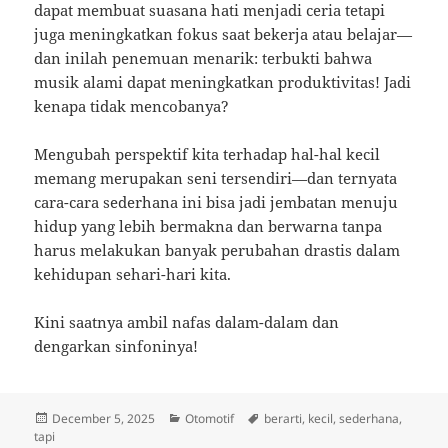
dapat membuat suasana hati menjadi ceria tetapi
juga meningkatkan fokus saat bekerja atau belajar—
dan inilah penemuan menarik: terbukti bahwa
musik alami dapat meningkatkan produktivitas! Jadi
kenapa tidak mencobanya?
Mengubah perspektif kita terhadap hal-hal kecil
memang merupakan seni tersendiri—dan ternyata
cara-cara sederhana ini bisa jadi jembatan menuju
hidup yang lebih bermakna dan berwarna tanpa
harus melakukan banyak perubahan drastis dalam
kehidupan sehari-hari kita.
Kini saatnya ambil nafas dalam-dalam dan
dengarkan sinfoninya!
Posted
Categories
Tags
December 5, 2025
Otomotif
berarti
,
kecil
,
sederhana
,
on
tapi