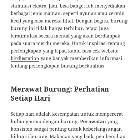
stimulasi ekstra. Jadi, bisa banget loh menyediakan
berbagai jenis mainan, seperti ayunan atau cermin
kecil yang bisa mereka lihat. Dengan begitu, burung-
burung ini tidak hanya terhibur, tetapi juga
terstimulasi secara mental yang akan berdampak
pada suara merdu mereka. Untuk inspirasi tentang
perlengkapan yang tepat, kamu bisa cek website
birdiestation
yang banyak memberikan informasi
tentang perlengkapan burung berkualitas.
Merawat Burung: Perhatian
Setiap Hari
Setiap hari adalah kesempatan untuk mempererat
hubunganmu dengan burung.
Perawatan
yang
konsisten sangat penting untuk keberlangsungan
hidup si burung. Makanan yang baik, pembersihan