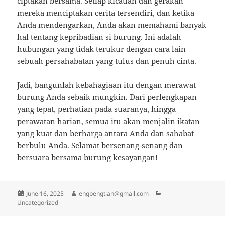
ciptakan bersama. Setiap kicauan dan gerakan
mereka menciptakan cerita tersendiri, dan ketika
Anda mendengarkan, Anda akan memahami banyak
hal tentang kepribadian si burung. Ini adalah
hubungan yang tidak terukur dengan cara lain –
sebuah persahabatan yang tulus dan penuh cinta.
Jadi, bangunlah kebahagiaan itu dengan merawat
burung Anda sebaik mungkin. Dari perlengkapan
yang tepat, perhatian pada suaranya, hingga
perawatan harian, semua itu akan menjalin ikatan
yang kuat dan berharga antara Anda dan sahabat
berbulu Anda. Selamat bersenang-senang dan
bersuara bersama burung kesayangan!
Posted
Author
Categories
June 16, 2025
engbengtian@gmail.com
on
Uncategorized