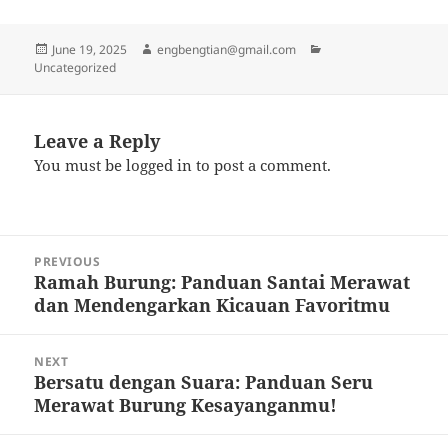
Posted
Author
Categories
June 19, 2025
engbengtian@gmail.com
on
Uncategorized
Leave a Reply
You must be
logged in
to post a comment.
Post
PREVIOUS
navigation
Ramah Burung: Panduan Santai Merawat
Previous
dan Mendengarkan Kicauan Favoritmu
post:
NEXT
Bersatu dengan Suara: Panduan Seru
Next
Merawat Burung Kesayanganmu!
post: