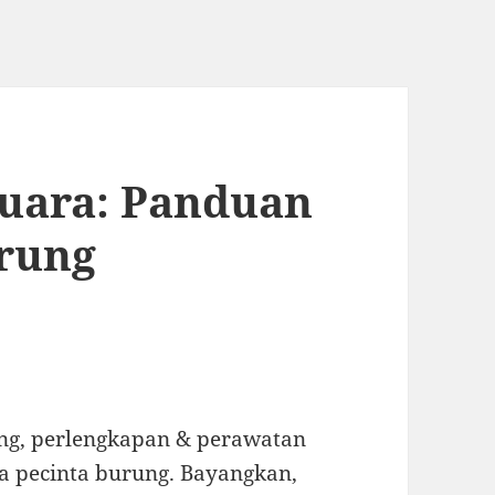
Suara: Panduan
rung
ng, perlengkapan & perawatan
ra pecinta burung. Bayangkan,