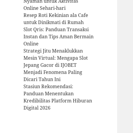
Nyaman untuk Aktivitas
Online Sehari-hari
Resep Roti Kekinian ala Cafe
untuk Dinikmati di Rumah
Slot Qris: Panduan Transaksi
Instan dan Tips Aman Bermain
Online
Strategi Jitu Menaklukkan
Mesin Virtual: Mengapa Slot
Jepang Gacor di IJOBET
Menjadi Fenomena Paling
Dicari Tahun Ini
Stasiun Rekomendasi:
Panduan Menentukan
Kredibilitas Platform Hiburan
Digital 2026