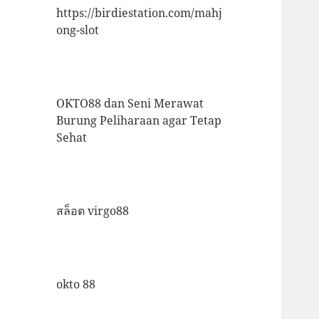
https://birdiestation.com/mahj
ong-slot
OKTO88 dan Seni Merawat
Burung Peliharaan agar Tetap
Sehat
สล็อต virgo88
okto 88