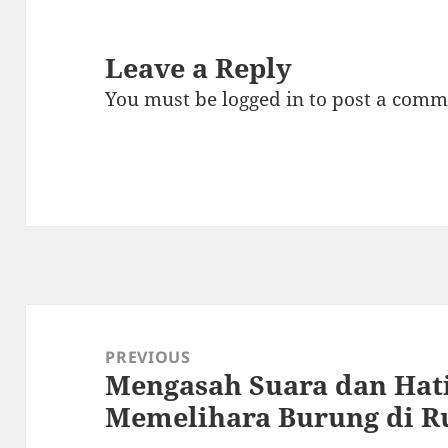
Leave a Reply
You must be
logged in
to post a comm
Post
navigation
PREVIOUS
Mengasah Suara dan Hati
Previous
Memelihara Burung di 
post: