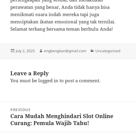
perawatan yang benar, Anda tidak hanya bisa
menikmati suara indah mereka tapi juga
menciptakan ikatan emosional yang tak ternilai.
Selamat terbang bersama teman berbulu Anda!
Posted
Author
Categories
July 2, 2025
engbengtian@gmail.com
Uncategorized
on
Leave a Reply
You must be
logged in
to post a comment.
Post
PREVIOUS
navigation
Cara Mudah Menghindari Slot Online
Previous
Curang: Pemula Wajib Tahu!
post: