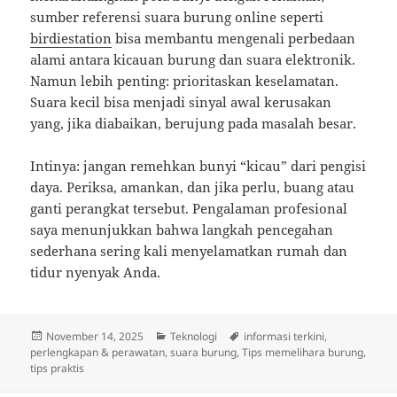
sumber referensi suara burung online seperti
birdiestation
bisa membantu mengenali perbedaan
alami antara kicauan burung dan suara elektronik.
Namun lebih penting: prioritaskan keselamatan.
Suara kecil bisa menjadi sinyal awal kerusakan
yang, jika diabaikan, berujung pada masalah besar.
Intinya: jangan remehkan bunyi “kicau” dari pengisi
daya. Periksa, amankan, dan jika perlu, buang atau
ganti perangkat tersebut. Pengalaman profesional
saya menunjukkan bahwa langkah pencegahan
sederhana sering kali menyelamatkan rumah dan
tidur nyenyak Anda.
Posted
Categories
Tags
November 14, 2025
Teknologi
informasi terkini
,
on
perlengkapan & perawatan
,
suara burung
,
Tips memelihara burung
,
tips praktis