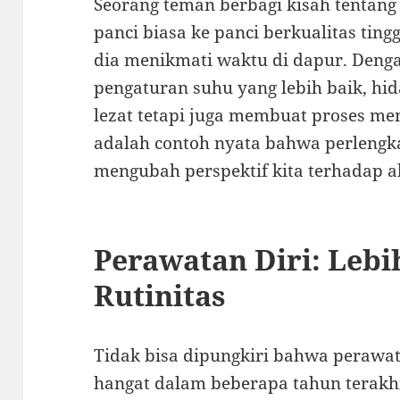
Seorang teman berbagi kisah tentang
panci biasa ke panci berkualitas tin
dia menikmati waktu di dapur. Den
pengaturan suhu yang lebih baik, hi
lezat tetapi juga membuat proses mem
adalah contoh nyata bahwa perlengka
mengubah perspektif kita terhadap ak
Perawatan Diri: Lebi
Rutinitas
Tidak bisa dipungkiri bahwa perawata
hangat dalam beberapa tahun terakhi