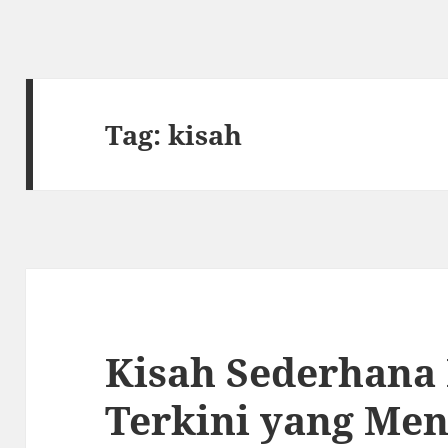
Tag:
kisah
Kisah Sederhana 
Terkini yang Me