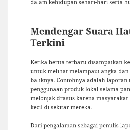
dalam kehidupan sehari-hari serta 
Mendengar Suara Hati
Terkini
Ketika berita terbaru disampaikan ke
untuk melihat melampaui angka dan st
baliknya. Contohnya adalah laporan 
penggunaan produk lokal selama pa
melonjak drastis karena masyaraka
kecil di sekitar mereka.
Dari pengalaman sebagai penulis lap