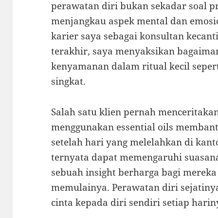
perawatan diri bukan sekadar soal pr
menjangkau aspek mental dan emosio
karier saya sebagai konsultan kecan
terakhir, saya menyaksikan bagaima
kenyamanan dalam ritual kecil seper
singkat.
Salah satu klien pernah menceritaka
menggunakan essential oils memban
setelah hari yang melelahkan di kan
ternyata dapat memengaruhi suasana
sebuah insight berharga bagi mereka
memulainya. Perawatan diri sejatiny
cinta kepada diri sendiri setiap harin