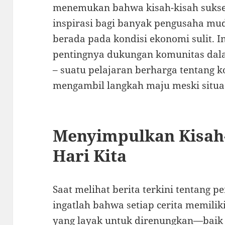
menemukan bahwa kisah-kisah suks
inspirasi bagi banyak pengusaha mud
berada pada kondisi ekonomi sulit. 
pentingnya dukungan komunitas dal
– suatu pelajaran berharga tentang 
mengambil langkah maju meski situ
Menyimpulkan Kisah-
Hari Kita
Saat melihat berita terkini tentang 
ingatlah bahwa setiap cerita memilik
yang layak untuk direnungkan—baik