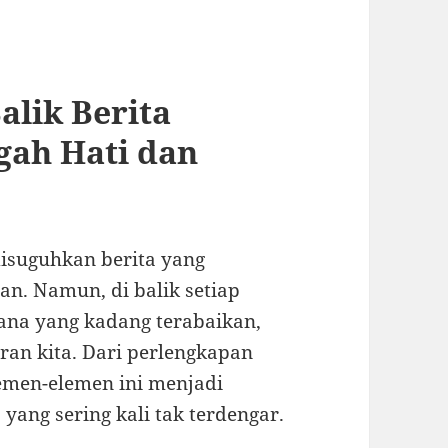
alik Berita
gah Hati dan
 disuguhkan berita yang
n. Namun, di balik setiap
hana yang kadang terabaikan,
an kita. Dari perlengkapan
lemen-elemen ini menjadi
 yang sering kali tak terdengar.