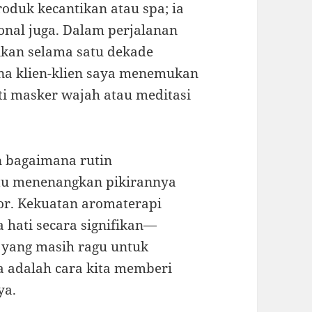
oduk kecantikan atau spa; ia
nal juga. Dalam perjalanan
tikan selama satu dekade
na klien-klien saya menemukan
ti masker wajah atau meditasi
n bagaimana rutin
tu menenangkan pikirannya
tor. Kekuatan aromaterapi
 hati secara signifikan—
 yang masih ragu untuk
a adalah cara kita memberi
ya.