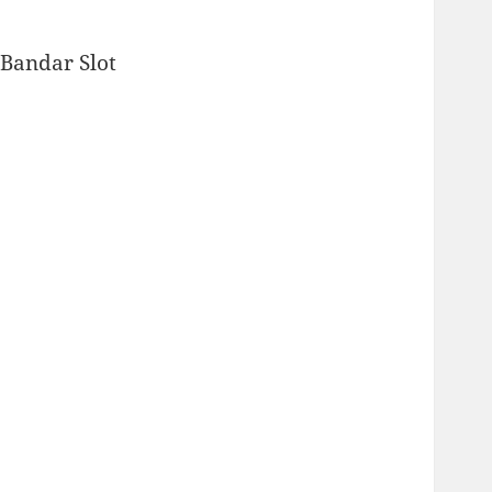
Bandar Slot