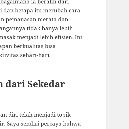
 bagaimana ia beralih dari
ggi dan betapa itu merubah cara
gan pemanasan merata dan
dangannya tidak hanya lebih
asak menjadi lebih efisien. Ini
pan berkualitas bisa
tivitas sehari-hari.
h dari Sekedar
n diri telah menjadi topik
r. Saya sendiri percaya bahwa