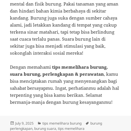
mental dan fisik burung. Pakai tanaman yang aman
dan hindari bahan kimia berbahaya di sekitar
kandang. Burung juga suka dengan sumber cahaya
alami, jadi letakkan kandang di tempat yang cukup
terkena sinar matahari, tapi tetap bisa berlindung
saat cuaca terlalu panas. Suara burung lain di
sekitar juga bisa menjadi stimulasi yang baik,
sokonglah interaksi sosial mereka!
Dengan memahami
tips memelihara burung,
suara burung, perlengkapan & perawatan
, kamu
bisa menciptakan rumah yang menyenangkan bagi
sahabat bersayapmu. Ingat, perhatianmu adalah hal
terpenting yang bisa kamu berikan. Selamat
bermanja-manja dengan burung kesayanganmu!
Posted
Categories
Tags
July 9, 2025
tips memelihara burung
burung
on
perlengkapan
,
burung suara
,
tips memelihara