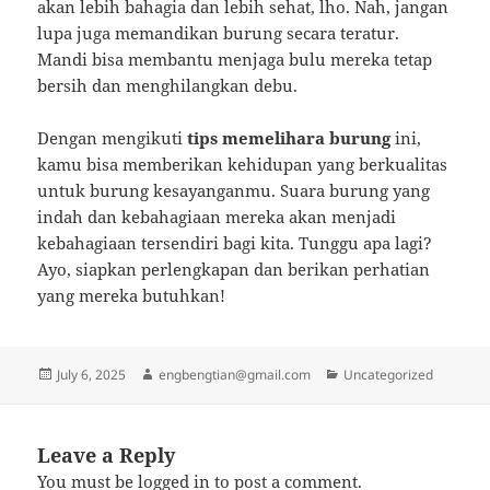
akan lebih bahagia dan lebih sehat, lho. Nah, jangan
lupa juga memandikan burung secara teratur.
Mandi bisa membantu menjaga bulu mereka tetap
bersih dan menghilangkan debu.
Dengan mengikuti
tips memelihara burung
ini,
kamu bisa memberikan kehidupan yang berkualitas
untuk burung kesayanganmu. Suara burung yang
indah dan kebahagiaan mereka akan menjadi
kebahagiaan tersendiri bagi kita. Tunggu apa lagi?
Ayo, siapkan perlengkapan dan berikan perhatian
yang mereka butuhkan!
Posted
Author
Categories
July 6, 2025
engbengtian@gmail.com
Uncategorized
on
Leave a Reply
You must be
logged in
to post a comment.