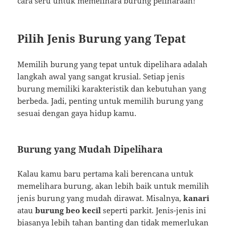
cara seru untuk memelihara burung peliharaan!
Pilih Jenis Burung yang Tepat
Memilih burung yang tepat untuk dipelihara adalah
langkah awal yang sangat krusial. Setiap jenis
burung memiliki karakteristik dan kebutuhan yang
berbeda. Jadi, penting untuk memilih burung yang
sesuai dengan gaya hidup kamu.
Burung yang Mudah Dipelihara
Kalau kamu baru pertama kali berencana untuk
memelihara burung, akan lebih baik untuk memilih
jenis burung yang mudah dirawat. Misalnya,
kanari
atau
burung beo kecil
seperti parkit. Jenis-jenis ini
biasanya lebih tahan banting dan tidak memerlukan