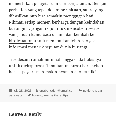
memerlukan pengetahuan dan pengalaman. Dengan
perhatian yang tepat dalam
perlakuan
, suara yang
dihasilkan pun bisa semakin menggugah hati.
Nikmati setiap momen berharga dengan keindahan
burungmu. Jangan ragu untuk mencoba tips-tips
yang sudah kamu baca di sini, dan kembali ke
birdiestation
untuk menemukan lebih banyak
informasi menarik seputar dunia burung!
Tips desain rumah minimalis nggak ada habisnya
untuk dieksplorasi. Temukan inspirasi baru setiap
hari supaya rumah makin nyaman dan estetik!
Posted
Author
Categories
July 28, 2025
engbengtian@gmail.com
perlengkapan
on
Tags
perawatan
burung
,
memelihara
,
tips
Leave a Reply