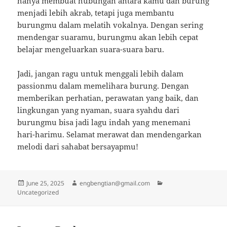
hanya membuat hubungan antara kamu dan burung
menjadi lebih akrab, tetapi juga membantu
burungmu dalam melatih vokalnya. Dengan sering
mendengar suaramu, burungmu akan lebih cepat
belajar mengeluarkan suara-suara baru.
Jadi, jangan ragu untuk menggali lebih dalam
passionmu dalam memelihara burung. Dengan
memberikan perhatian, perawatan yang baik, dan
lingkungan yang nyaman, suara syahdu dari
burungmu bisa jadi lagu indah yang menemani
hari-harimu. Selamat merawat dan mendengarkan
melodi dari sahabat bersayapmu!
Posted
Author
Categories
June 25, 2025
engbengtian@gmail.com
on
Uncategorized