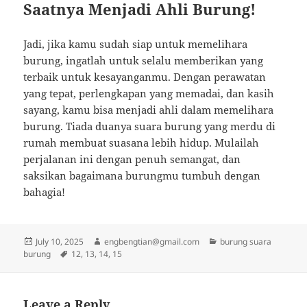
Saatnya Menjadi Ahli Burung!
Jadi, jika kamu sudah siap untuk memelihara
burung, ingatlah untuk selalu memberikan yang
terbaik untuk kesayanganmu. Dengan perawatan
yang tepat, perlengkapan yang memadai, dan kasih
sayang, kamu bisa menjadi ahli dalam memelihara
burung. Tiada duanya suara burung yang merdu di
rumah membuat suasana lebih hidup. Mulailah
perjalanan ini dengan penuh semangat, dan
saksikan bagaimana burungmu tumbuh dengan
bahagia!
Posted
Author
Categories
July 10, 2025
engbengtian@gmail.com
burung suara
on
Tags
burung
12
,
13
,
14
,
15
Leave a Reply