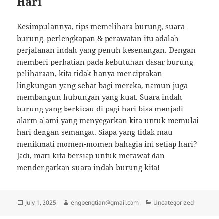
Hari
Kesimpulannya, tips memelihara burung, suara
burung, perlengkapan & perawatan itu adalah
perjalanan indah yang penuh kesenangan. Dengan
memberi perhatian pada kebutuhan dasar burung
peliharaan, kita tidak hanya menciptakan
lingkungan yang sehat bagi mereka, namun juga
membangun hubungan yang kuat. Suara indah
burung yang berkicau di pagi hari bisa menjadi
alarm alami yang menyegarkan kita untuk memulai
hari dengan semangat. Siapa yang tidak mau
menikmati momen-momen bahagia ini setiap hari?
Jadi, mari kita bersiap untuk merawat dan
mendengarkan suara indah burung kita!
Posted
Author
Categories
July 1, 2025
engbengtian@gmail.com
Uncategorized
on