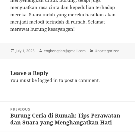
menyenangkan untuk burung, tetapi juga
menguatkan rasa cinta dan kepedulian terhadap
mereka. Suara indah yang mereka hasilkan akan
menjadi melodi terindah di rumah. Selamat
merawat burung kesayangan!
Posted
Author
Categories
July 1, 2025
engbengtian@gmail.com
Uncategorized
on
Leave a Reply
You must be
logged in
to post a comment.
Post
PREVIOUS
navigation
Burung Ceria di Rumah: Tips Perawatan
Previous
dan Suara yang Menghangatkan Hati
post: