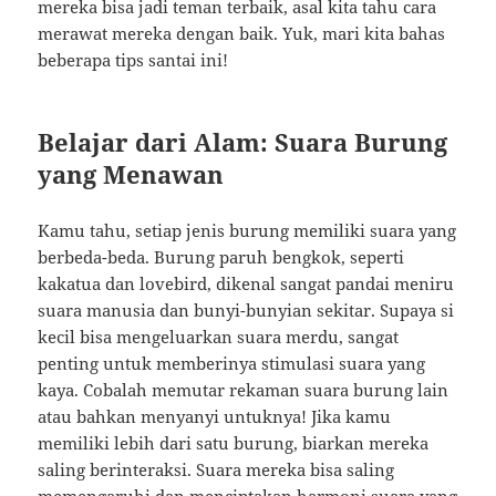
mereka bisa jadi teman terbaik, asal kita tahu cara
merawat mereka dengan baik. Yuk, mari kita bahas
beberapa tips santai ini!
Belajar dari Alam: Suara Burung
yang Menawan
Kamu tahu, setiap jenis burung memiliki suara yang
berbeda-beda. Burung paruh bengkok, seperti
kakatua dan lovebird, dikenal sangat pandai meniru
suara manusia dan bunyi-bunyian sekitar. Supaya si
kecil bisa mengeluarkan suara merdu, sangat
penting untuk memberinya stimulasi suara yang
kaya. Cobalah memutar rekaman suara burung lain
atau bahkan menyanyi untuknya! Jika kamu
memiliki lebih dari satu burung, biarkan mereka
saling berinteraksi. Suara mereka bisa saling