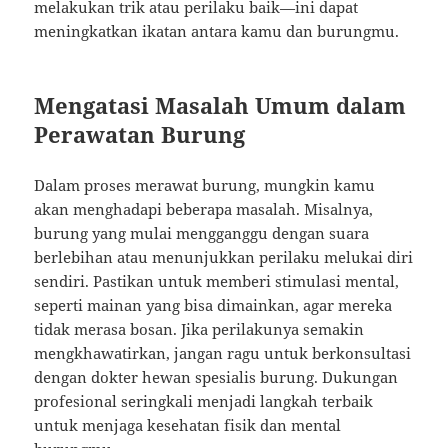
melakukan trik atau perilaku baik—ini dapat
meningkatkan ikatan antara kamu dan burungmu.
Mengatasi Masalah Umum dalam
Perawatan Burung
Dalam proses merawat burung, mungkin kamu
akan menghadapi beberapa masalah. Misalnya,
burung yang mulai mengganggu dengan suara
berlebihan atau menunjukkan perilaku melukai diri
sendiri. Pastikan untuk memberi stimulasi mental,
seperti mainan yang bisa dimainkan, agar mereka
tidak merasa bosan. Jika perilakunya semakin
mengkhawatirkan, jangan ragu untuk berkonsultasi
dengan dokter hewan spesialis burung. Dukungan
profesional seringkali menjadi langkah terbaik
untuk menjaga kesehatan fisik dan mental