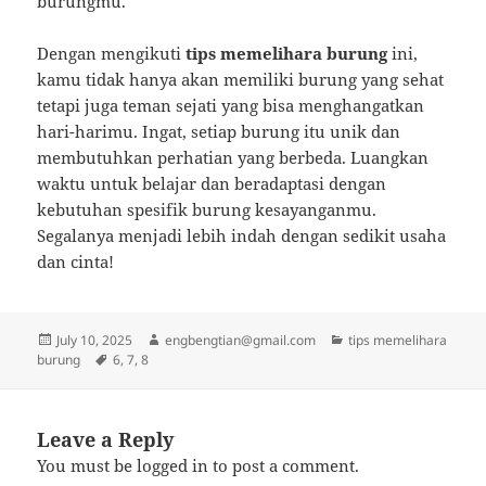
burungmu.
Dengan mengikuti
tips memelihara burung
ini,
kamu tidak hanya akan memiliki burung yang sehat
tetapi juga teman sejati yang bisa menghangatkan
hari-harimu. Ingat, setiap burung itu unik dan
membutuhkan perhatian yang berbeda. Luangkan
waktu untuk belajar dan beradaptasi dengan
kebutuhan spesifik burung kesayanganmu.
Segalanya menjadi lebih indah dengan sedikit usaha
dan cinta!
Posted
Author
Categories
July 10, 2025
engbengtian@gmail.com
tips memelihara
on
Tags
burung
6
,
7
,
8
Leave a Reply
You must be
logged in
to post a comment.