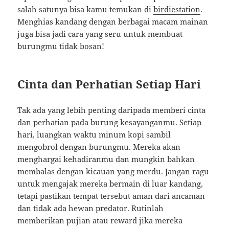
salah satunya bisa kamu temukan di
birdiestation
.
Menghias kandang dengan berbagai macam mainan
juga bisa jadi cara yang seru untuk membuat
burungmu tidak bosan!
Cinta dan Perhatian Setiap Hari
Tak ada yang lebih penting daripada memberi cinta
dan perhatian pada burung kesayanganmu. Setiap
hari, luangkan waktu minum kopi sambil
mengobrol dengan burungmu. Mereka akan
menghargai kehadiranmu dan mungkin bahkan
membalas dengan kicauan yang merdu. Jangan ragu
untuk mengajak mereka bermain di luar kandang,
tetapi pastikan tempat tersebut aman dari ancaman
dan tidak ada hewan predator. Rutinlah
memberikan pujian atau reward jika mereka