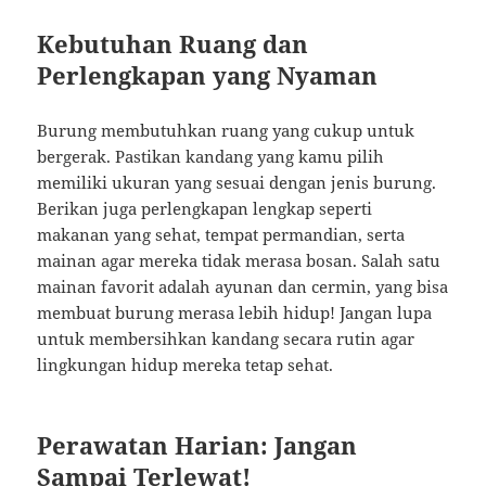
Kebutuhan Ruang dan
Perlengkapan yang Nyaman
Burung membutuhkan ruang yang cukup untuk
bergerak. Pastikan kandang yang kamu pilih
memiliki ukuran yang sesuai dengan jenis burung.
Berikan juga perlengkapan lengkap seperti
makanan yang sehat, tempat permandian, serta
mainan agar mereka tidak merasa bosan. Salah satu
mainan favorit adalah ayunan dan cermin, yang bisa
membuat burung merasa lebih hidup! Jangan lupa
untuk membersihkan kandang secara rutin agar
lingkungan hidup mereka tetap sehat.
Perawatan Harian: Jangan
Sampai Terlewat!