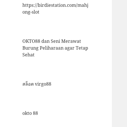
https://birdiestation.com/mahj
ong-slot
OKTO88 dan Seni Merawat
Burung Peliharaan agar Tetap
Sehat
สล็อต virgo88
okto 88