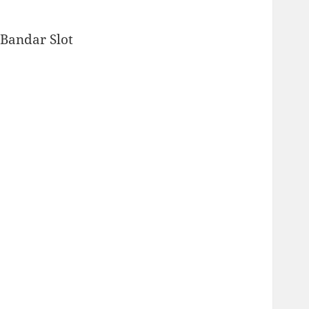
Bandar Slot