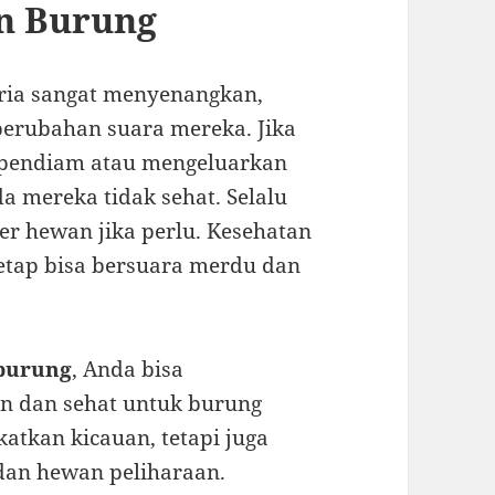
n Burung
ria sangat menyenangkan,
perubahan suara mereka. Jika
h pendiam atau mengeluarkan
da mereka tidak sehat. Selalu
r hewan jika perlu. Kesehatan
etap bisa bersuara merdu dan
 burung
, Anda bisa
n dan sehat untuk burung
tkan kicauan, tetapi juga
an hewan peliharaan.