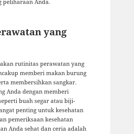
 peliharaan Anda.
Perawatan yang
akan rutinitas perawatan yang
mencakup memberi makan burung
serta membersihkan sangkar.
ung Anda dengan memberi
perti buah segar atau biji-
sangat penting untuk kesehatan
kan pemeriksaan kesehatan
aan Anda sehat dan ceria adalah