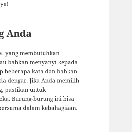
nya!
ng Anda
sial yang membutuhkan
 atau bahkan menyanyi kepada
p beberapa kata dan bahkan
da dengar. Jika Anda memilih
g, pastikan untuk
ka. Burung-burung ini bisa
bersama dalam kebahagiaan.