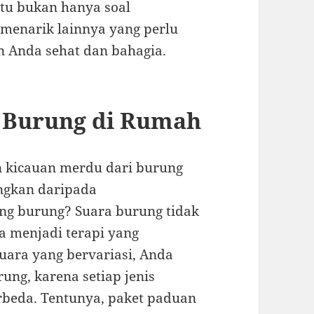
itu bukan hanya soal
menarik lainnya yang perlu
n Anda sehat dan bahagia.
 Burung di Rumah
 kicauan merdu dari burung
ngkan daripada
ng burung? Suara burung tidak
a menjadi terapi yang
ara yang bervariasi, Anda
rung, karena setiap jenis
erbeda. Tentunya, paket paduan