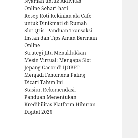
Nyaman untuk Aktivitas
Online Sehari-hari
Resep Roti Kekinian ala Cafe
untuk Dinikmati di Rumah
Slot Qris: Panduan Transaksi
Instan dan Tips Aman Bermain
Online
Strategi Jitu Menaklukkan
Mesin Virtual: Mengapa Slot
Jepang Gacor di IJOBET
Menjadi Fenomena Paling
Dicari Tahun Ini
Stasiun Rekomendasi:
Panduan Menentukan
Kredibilitas Platform Hiburan
Digital 2026