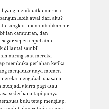
kecil yang membuatku merasa
bangun lebih awal dari aku?
ntu sangkar, menambahkan air
-bijian campuran, dan
segar seperti apel atau
k di lantai sambil
ala miring saat mereka
yap membuka perlahan ketika
ering menjadikannya momen
il mereka mengubah suasana
 menjadi alarm pagi atau
rasa sederhana tapi punya
membuat bulu tetap mengilap,
si mulut, dan rutinitas yang