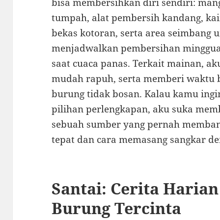
bisa membersihkan diri sendiri: ma
tumpah, alat pembersih kandang, ka
bekas kotoran, serta area seimbang 
menjadwalkan pembersihan mingguan 
saat cuaca panas. Terkait mainan, a
mudah rapuh, serta memberi waktu 
burung tidak bosan. Kalau kamu ingi
pilihan perlengkapan, aku suka me
sebuah sumber yang pernah memban
tepat dan cara memasang sangkar de
Santai: Cerita Haria
Burung Tercinta