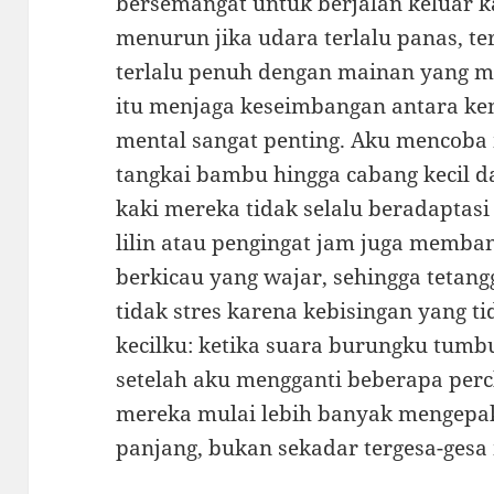
bersemangat untuk berjalan keluar 
menurun jika udara terlalu panas, ter
terlalu penuh dengan mainan yang me
itu menjaga keseimbangan antara ke
mental sangat penting. Aku mencoba
tangkai bambu hingga cabang kecil 
kaki mereka tidak selalu beradaptasi
lilin atau pengingat jam juga memb
berkicau yang wajar, sehingga tetan
tidak stres karena kebisingan yang t
kecilku: ketika suara burungku tumb
setelah aku mengganti beberapa per
mereka mulai lebih banyak mengepa
panjang, bukan sekadar tergesa-gesa