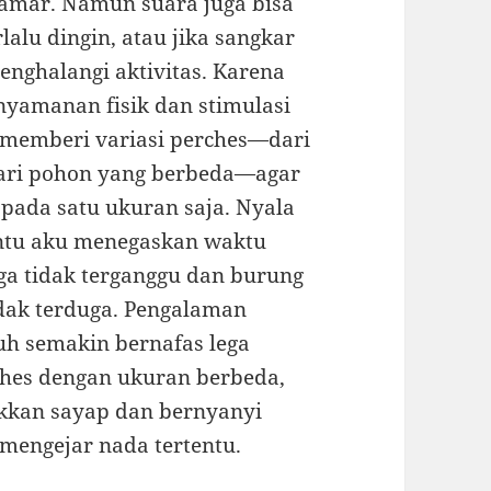
kamar. Namun suara juga bisa
lalu dingin, atau jika sangkar
nghalangi aktivitas. Karena
nyamanan fisik dan stimulasi
 memberi variasi perches—dari
dari pohon yang berbeda—agar
 pada satu ukuran saja. Nyala
antu aku menegaskan waktu
gga tidak terganggu dan burung
idak terduga. Pengalaman
uh semakin bernafas lega
ches dengan ukuran berbeda,
kkan sayap dan bernyanyi
 mengejar nada tertentu.