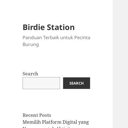
Birdie Station
Panduan Terbaik untuk Pecinta
Burung
Search
SEARCH
Recent Posts
Memilih Platform Digital yang