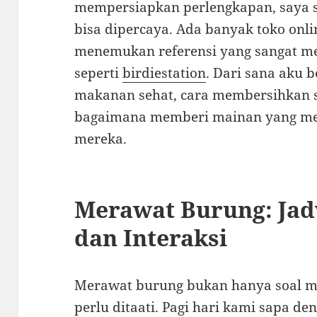
mempersiapkan perlengkapan, saya 
bisa dipercaya. Ada banyak toko onlin
menemukan referensi yang sangat me
seperti
birdiestation
. Dari sana aku 
makanan sehat, cara membersihkan s
bagaimana memberi mainan yang m
mereka.
Merawat Burung: Jad
dan Interaksi
Merawat burung bukan hanya soal ma
perlu ditaati. Pagi hari kami sapa 