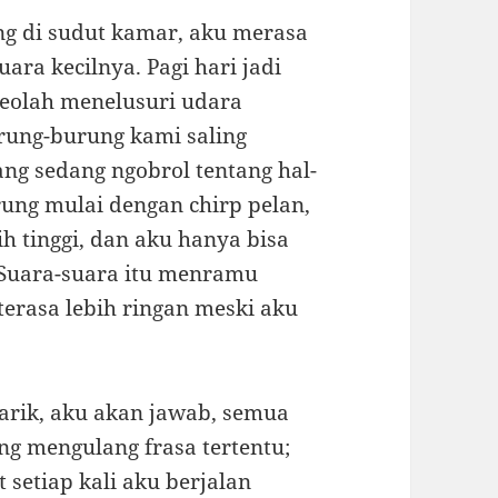
ng di sudut kamar, aku merasa
ara kecilnya. Pagi hari jadi
 seolah menelusuri udara
rung-burung kami saling
ng sedang ngobrol tentang hal-
rung mulai dengan chirp pelan,
h tinggi, dan aku hanya bisa
 Suara-suara itu menramu
erasa lebih ringan meski aku
arik, aku akan jawab, semua
g mengulang frasa tertentu;
 setiap kali aku berjalan