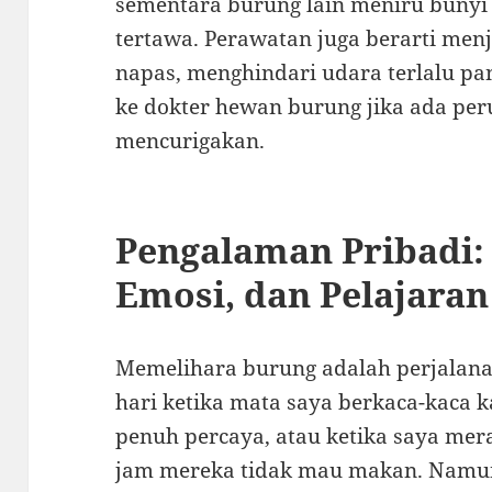
sementara burung lain meniru bunyi
tertawa. Perawatan juga berarti me
napas, menghindari udara terlalu pa
ke dokter hewan burung jika ada pe
mencurigakan.
Pengalaman Pribadi: 
Emosi, dan Pelajaran
Memelihara burung adalah perjalana
hari ketika mata saya berkaca-kaca
penuh percaya, atau ketika saya mer
jam mereka tidak mau makan. Namun 