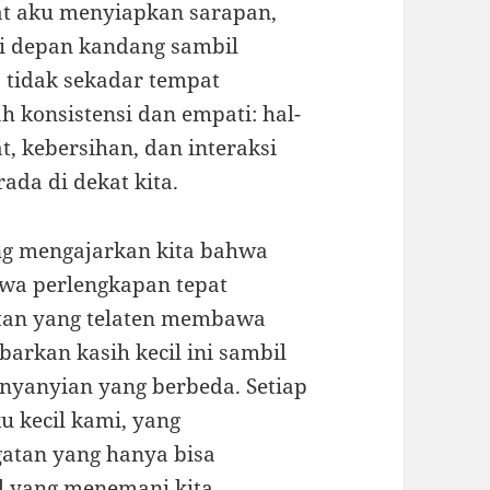
at aku menyiapkan sarapan,
si depan kandang sambil
, tidak sekadar tempat
h konsistensi dan empati: hal-
t, kebersihan, dan interaksi
da di dekat kita.
ng mengajarkan kita bahwa
hwa perlengkapan tepat
atan yang telaten membawa
arkan kasih kecil ini sambil
nyanyian yang berbeda. Setiap
 kecil kami, yang
gatan yang hanya bisa
l yang menemani kita.