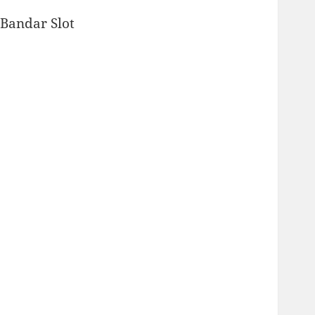
Bandar Slot