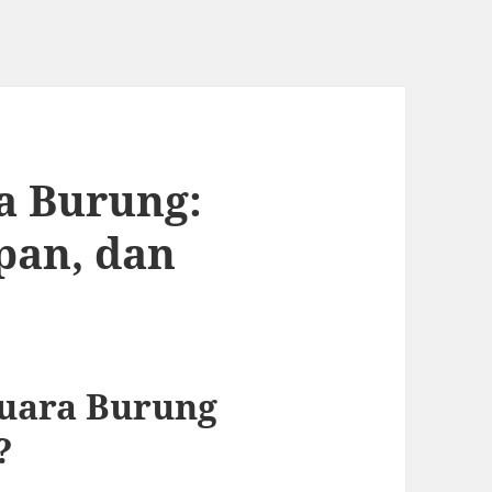
a Burung:
pan, dan
uara Burung
?