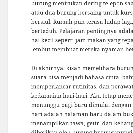
burung menirukan dering telepon sa
atau dua burung bersaing untuk kur
bersiul. Rumah pun terasa hidup lagi
berteduh. Pelajaran pentingnya adala
hal kecil seperti jam makan yang tepa
lembut membuat mereka nyaman bera
Di akhirnya, kisah memelihara buru
suara bisa menjadi bahasa cinta, ba
memperlancar rutinitas, dan peraw
kedamaian hari-hari. Aku tetap meneb
menunggu pagi baru dimulai dengan 
hari adalah halaman baru dalam buku
menampilkan tawa, getir, dan kehan
diberikan oleh burung-burung mungi