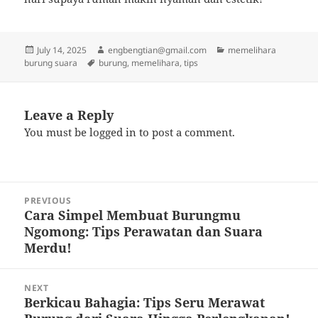
Posted
Author
Categories
July 14, 2025
engbengtian@gmail.com
memelihara
on
Tags
burung suara
burung
,
memelihara
,
tips
Leave a Reply
You must be
logged in
to post a comment.
Post
PREVIOUS
navigation
Cara Simpel Membuat Burungmu
Previous
Ngomong: Tips Perawatan dan Suara
post:
Merdu!
NEXT
Berkicau Bahagia: Tips Seru Merawat
Next