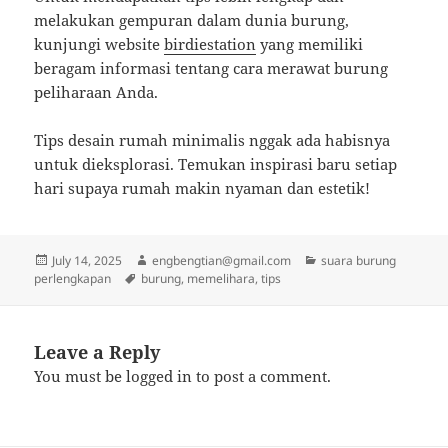
melakukan gempuran dalam dunia burung,
kunjungi website
birdiestation
yang memiliki
beragam informasi tentang cara merawat burung
peliharaan Anda.
Tips desain rumah minimalis nggak ada habisnya
untuk dieksplorasi. Temukan inspirasi baru setiap
hari supaya rumah makin nyaman dan estetik!
Posted
Author
Categories
July 14, 2025
engbengtian@gmail.com
suara burung
on
Tags
perlengkapan
burung
,
memelihara
,
tips
Leave a Reply
You must be
logged in
to post a comment.