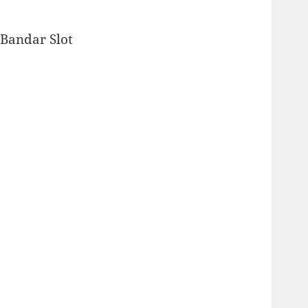
Bandar Slot