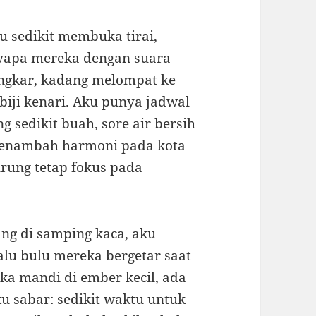
ku sedikit membuka tirai,
yapa mereka dengan suara
angkar, kadang melompat ke
iji kenari. Aku punya jadwal
 sedikit buah, sore air bersih
menambah harmoni pada kota
urung tetap fokus pada
ang di samping kaca, aku
alu bulu mereka bergetar saat
ka mandi di ember kecil, ada
u sabar: sedikit waktu untuk