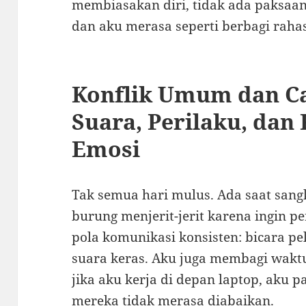
membiasakan diri, tidak ada paksaan.
dan aku merasa seperti berbagi raha
Konflik Umum dan Ca
Suara, Perilaku, da
Emosi
Tak semua hari mulus. Ada saat sang
burung menjerit-jerit karena ingin 
pola komunikasi konsisten: bicara pel
suara keras. Aku juga membagi wakt
jika aku kerja di depan laptop, aku 
mereka tidak merasa diabaikan.