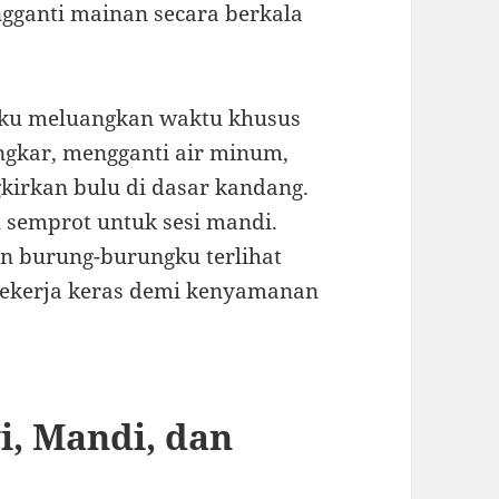
gganti mainan secara berkala
Aku meluangkan waktu khusus
gkar, mengganti air minum,
kirkan bulu di dasar kandang.
 semprot untuk sesi mandi.
an burung-burungku terlihat
 bekerja keras demi kenyamanan
i, Mandi, dan