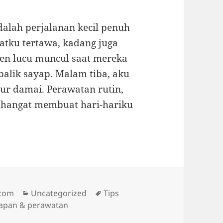
alah perjalanan kecil penuh
atku tertawa, kadang juga
en lucu muncul saat mereka
balik sayap. Malam tiba, aku
dur damai. Perawatan rutin,
 hangat membuat hari-hariku
Categories
Tags
.com
Uncategorized
Tips
kapan & perawatan