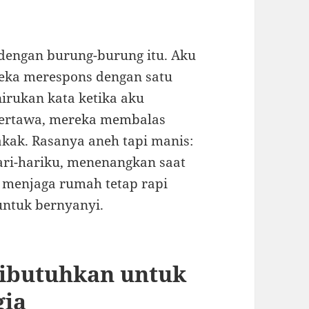
dengan burung-burung itu. Aku
eka merespons dengan satu
irukan kata ketika aku
tertawa, mereka membalas
akak. Rasanya aneh tapi manis:
ri-hariku, menenangkan saat
 menjaga rumah tetap rapi
ntuk bernyanyi.
ibutuhkan untuk
gia