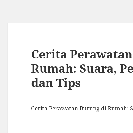
Cerita Perawatan
Rumah: Suara, P
dan Tips
Cerita Perawatan Burung di Rumah: S