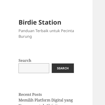
Birdie Station
Panduan Terbaik untuk Pecinta
Burung
Search
SEARCH
Recent Posts
Memilih Platform Digital yang