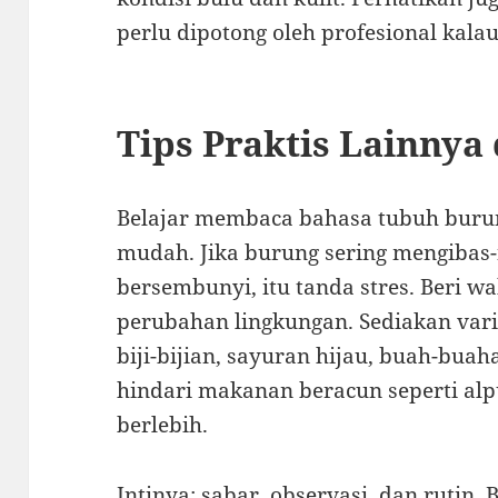
perlu dipotong oleh profesional kala
Tips Praktis Lainnya
Belajar membaca bahasa tubuh buru
mudah. Jika burung sering mengibas
bersembunyi, itu tanda stres. Beri w
perubahan lingkungan. Sediakan varia
biji-bijian, sayuran hijau, buah-buah
hindari makanan beracun seperti alp
berlebih.
Intinya: sabar, observasi, dan rutin