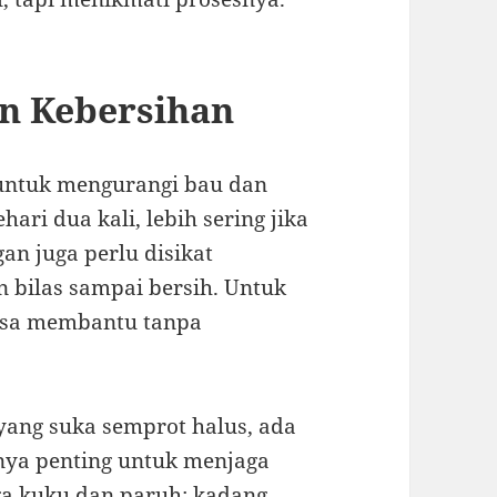
n Kebersihan
 untuk mengurangi bau dan
ari dua kali, lebih sering jika
an juga perlu disikat
 bilas sampai bersih. Untuk
 bisa membantu tanpa
ang suka semprot halus, ada
nya penting untuk menjaga
uga kuku dan paruh; kadang