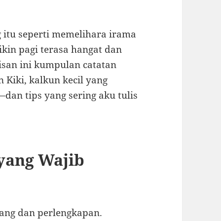
 itu seperti memelihara irama
kin pagi terasa hangat dan
isan ini kumpulan catatan
Kiki, kalkun kecil yang
dan tips yang sering aku tulis
yang Wajib
dang dan perlengkapan.