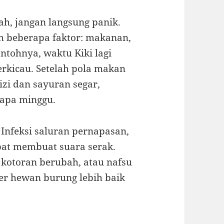
h, jangan langsung panik.
h beberapa faktor: makanan,
ntohnya, waktu Kiki lagi
erkicau. Setelah pola makan
izi dan sayuran segar,
rapa minggu.
 Infeksi saluran pernapasan,
pat membuat suara serak.
, kotoran berubah, atau nafsu
er hewan burung lebih baik