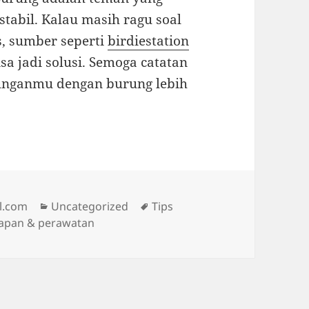
tabil. Kalau masih ragu soal
, sumber seperti
birdiestation
sa jadi solusi. Semoga catatan
bunganmu dengan burung lebih
Categories
Tags
l.com
Uncategorized
Tips
kapan & perawatan