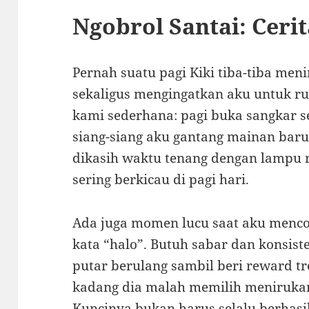
Ngobrol Santai: Ceri
Pernah suatu pagi Kiki tiba-tiba men
sekaligus mengingatkan aku untuk rut
kami sederhana: pagi buka sangkar se
siang-siang aku gantang mainan baru
dikasih waktu tenang dengan lampu re
sering berkicau di pagi hari.
Ada juga momen lucu saat aku menco
kata “halo”. Butuh sabar dan konsist
putar berulang sambil beri reward tre
kadang dia malah memilih menirukan
Kuncinya bukan harus selalu berhasi