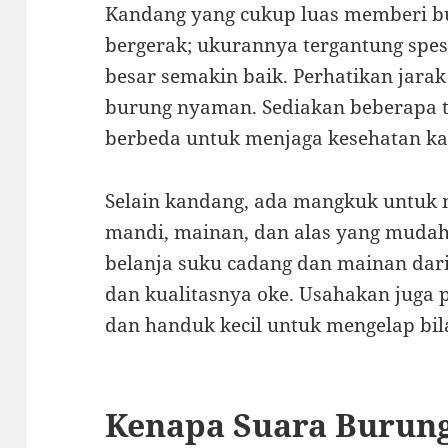
Kandang yang cukup luas memberi b
bergerak; ukurannya tergantung spesi
besar semakin baik. Perhatikan jara
burung nyaman. Sediakan beberapa 
berbeda untuk menjaga kesehatan ka
Selain kandang, ada mangkuk untuk
mandi, mainan, dan alas yang mudah
belanja suku cadang dan mainan dar
dan kualitasnya oke. Usahakan juga 
dan handuk kecil untuk mengelap bila
Kenapa Suara Burung