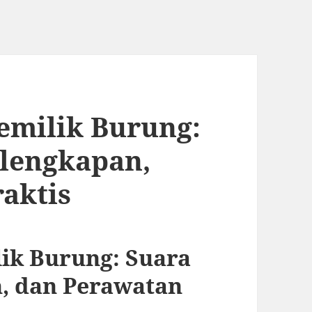
emilik Burung:
rlengkapan,
aktis
lik Burung: Suara
, dan Perawatan