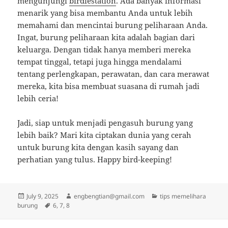
mengunjungi
birdiestation
. Ada banyak informasi
menarik yang bisa membantu Anda untuk lebih
memahami dan mencintai burung peliharaan Anda.
Ingat, burung peliharaan kita adalah bagian dari
keluarga. Dengan tidak hanya memberi mereka
tempat tinggal, tetapi juga hingga mendalami
tentang perlengkapan, perawatan, dan cara merawat
mereka, kita bisa membuat suasana di rumah jadi
lebih ceria!
Jadi, siap untuk menjadi pengasuh burung yang
lebih baik? Mari kita ciptakan dunia yang cerah
untuk burung kita dengan kasih sayang dan
perhatian yang tulus. Happy bird-keeping!
Posted
Author
Categories
July 9, 2025
engbengtian@gmail.com
tips memelihara
on
Tags
burung
6
,
7
,
8