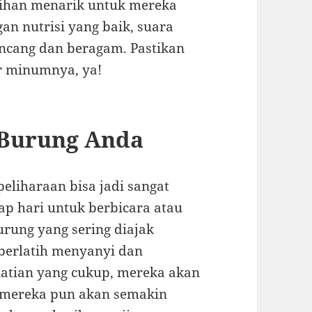
ilihan menarik untuk mereka
an nutrisi yang baik, suara
ncang dan beragam. Pastikan
r minumnya, ya!
 Burung Anda
eliharaan bisa jadi sangat
p hari untuk berbicara atau
ung yang sering diajak
berlatih menyanyi dan
hatian yang cukup, mereka akan
 mereka pun akan semakin