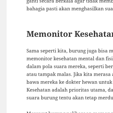
ganti secara berkala agar tidak mem
bahagia pasti akan menghasilkan sua
Memonitor Kesehatan
Sama seperti kita, burung juga bisa m
memonitor kesehatan mental dan fis
dalam pola suara mereka, seperti be
atau tampak malas. Jika kita merasa 
bawa mereka ke dokter hewan untuk 
Kesehatan adalah prioritas utama, d
suara burung tentu akan tetap mer