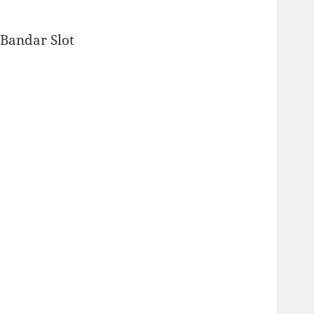
Bandar Slot