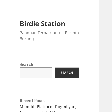
Birdie Station
Panduan Terbaik untuk Pecinta
Burung
Search
SEARCH
Recent Posts
Memilih Platform Digital yang