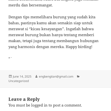
merdu dan bersemangat.
Dengan tips memelihara burung yang sudah kita
bahas, pastinya kamu akan semakin siap untuk
merawat si “kicau kesayangan”. Ingatlah bahwa
merawat burung bukan hanya tentang memberi
makan, tetapi juga tentang membangun hubungan
yang harmonis dengan mereka. Happy birding!
“`
Posted
Author
Categories
June 14, 2025
engbengtian@gmail.com
on
Uncategorized
Leave a Reply
You must be
logged in
to post a comment.