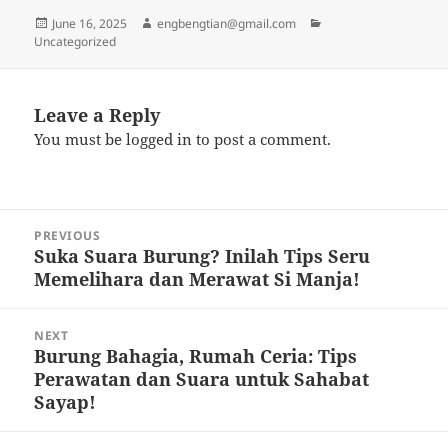
Posted
Author
Categories
June 16, 2025
engbengtian@gmail.com
on
Uncategorized
Leave a Reply
You must be
logged in
to post a comment.
Post
PREVIOUS
navigation
Suka Suara Burung? Inilah Tips Seru
Previous
Memelihara dan Merawat Si Manja!
post:
NEXT
Burung Bahagia, Rumah Ceria: Tips
Next
Perawatan dan Suara untuk Sahabat
post:
Sayap!