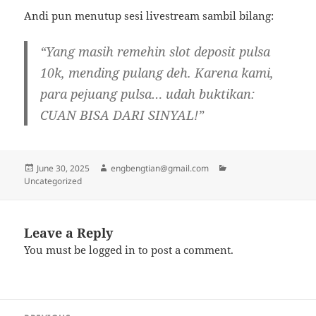
Andi pun menutup sesi livestream sambil bilang:
“Yang masih remehin slot deposit pulsa
10k, mending pulang deh. Karena kami,
para pejuang pulsa… udah buktikan:
CUAN BISA DARI SINYAL!”
Posted
Author
Categories
June 30, 2025
engbengtian@gmail.com
on
Uncategorized
Leave a Reply
You must be
logged in
to post a comment.
Post