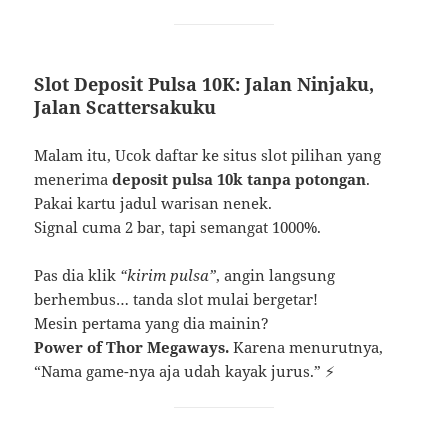
Slot Deposit Pulsa 10K: Jalan Ninjaku,
Jalan Scattersakuku
Malam itu, Ucok daftar ke situs slot pilihan yang
menerima
deposit pulsa 10k tanpa potongan
.
Pakai kartu jadul warisan nenek.
Signal cuma 2 bar, tapi semangat 1000%.
Pas dia klik
“kirim pulsa”
, angin langsung
berhembus… tanda slot mulai bergetar!
Mesin pertama yang dia mainin?
Power of Thor Megaways.
Karena menurutnya,
“Nama game-nya aja udah kayak jurus.” ⚡