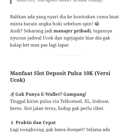
Bahkan ada yang nyari dia ke kontrakan cuma buat
minta bacain angka hoki sebelum spin! 😂
Andi? Sekarang jadi
manajer pribadi
, tugasnya
nyusun jadwal Ucok dan ngejagain biar dia gak
kalap bet max pas lagi lapar.
Manfaat Slot Deposit Pulsa 10K (Versi
Ucok)
💰
Gak Punya E-Wallet? Gampang!
Tinggal kirim pulsa via Telkomsel, XL, Indosat,
beres. Slot jalan terus, hidup gak perlu ribet.
📱
Praktis dan Cepat
Lagi nongkrong, gak bawa dompet? Selama ada