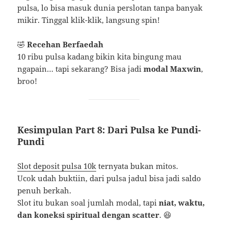
pulsa, lo bisa masuk dunia perslotan tanpa banyak
mikir. Tinggal klik-klik, langsung spin!
🤣
Recehan Berfaedah
10 ribu pulsa kadang bikin kita bingung mau
ngapain… tapi sekarang? Bisa jadi
modal Maxwin
,
broo!
Kesimpulan Part 8: Dari Pulsa ke Pundi-
Pundi
Slot deposit pulsa 10k
ternyata bukan mitos.
Ucok udah buktiin, dari pulsa jadul bisa jadi saldo
penuh berkah.
Slot itu bukan soal jumlah modal, tapi
niat, waktu,
dan koneksi spiritual dengan scatter
. 😆