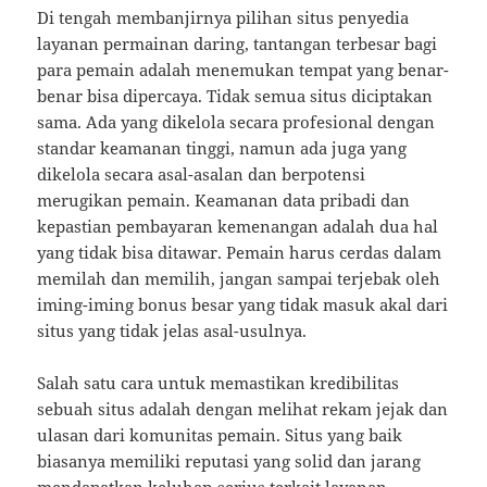
Di tengah membanjirnya pilihan situs penyedia
layanan permainan daring, tantangan terbesar bagi
para pemain adalah menemukan tempat yang benar-
benar bisa dipercaya. Tidak semua situs diciptakan
sama. Ada yang dikelola secara profesional dengan
standar keamanan tinggi, namun ada juga yang
dikelola secara asal-asalan dan berpotensi
merugikan pemain. Keamanan data pribadi dan
kepastian pembayaran kemenangan adalah dua hal
yang tidak bisa ditawar. Pemain harus cerdas dalam
memilah dan memilih, jangan sampai terjebak oleh
iming-iming bonus besar yang tidak masuk akal dari
situs yang tidak jelas asal-usulnya.
Salah satu cara untuk memastikan kredibilitas
sebuah situs adalah dengan melihat rekam jejak dan
ulasan dari komunitas pemain. Situs yang baik
biasanya memiliki reputasi yang solid dan jarang
mendapatkan keluhan serius terkait layanan