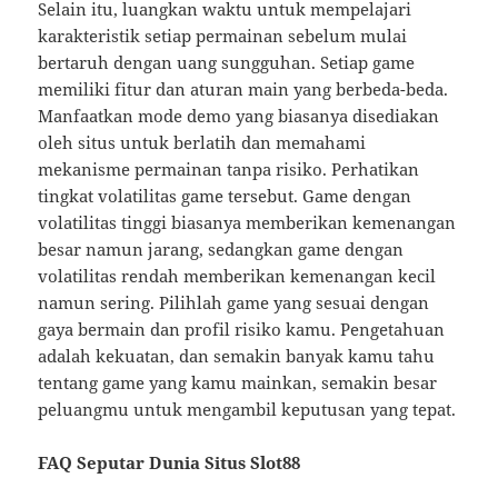
Selain itu, luangkan waktu untuk mempelajari
karakteristik setiap permainan sebelum mulai
bertaruh dengan uang sungguhan. Setiap game
memiliki fitur dan aturan main yang berbeda-beda.
Manfaatkan mode demo yang biasanya disediakan
oleh situs untuk berlatih dan memahami
mekanisme permainan tanpa risiko. Perhatikan
tingkat volatilitas game tersebut. Game dengan
volatilitas tinggi biasanya memberikan kemenangan
besar namun jarang, sedangkan game dengan
volatilitas rendah memberikan kemenangan kecil
namun sering. Pilihlah game yang sesuai dengan
gaya bermain dan profil risiko kamu. Pengetahuan
adalah kekuatan, dan semakin banyak kamu tahu
tentang game yang kamu mainkan, semakin besar
peluangmu untuk mengambil keputusan yang tepat.
FAQ Seputar Dunia Situs Slot88