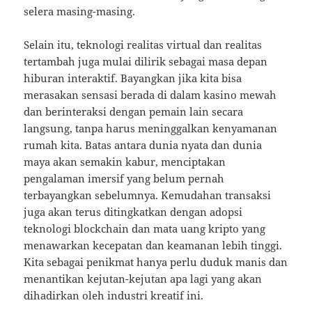
selera masing-masing.
Selain itu, teknologi realitas virtual dan realitas
tertambah juga mulai dilirik sebagai masa depan
hiburan interaktif. Bayangkan jika kita bisa
merasakan sensasi berada di dalam kasino mewah
dan berinteraksi dengan pemain lain secara
langsung, tanpa harus meninggalkan kenyamanan
rumah kita. Batas antara dunia nyata dan dunia
maya akan semakin kabur, menciptakan
pengalaman imersif yang belum pernah
terbayangkan sebelumnya. Kemudahan transaksi
juga akan terus ditingkatkan dengan adopsi
teknologi blockchain dan mata uang kripto yang
menawarkan kecepatan dan keamanan lebih tinggi.
Kita sebagai penikmat hanya perlu duduk manis dan
menantikan kejutan-kejutan apa lagi yang akan
dihadirkan oleh industri kreatif ini.