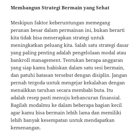
Membangun Strategi Bermain yang Sehat
Meskipun faktor keberuntungan memegang
peranan besar dalam permainan ini, bukan berarti
kita tidak bisa menerapkan strategi untuk
meningkatkan peluang kita. Salah satu strategi dasar
yang paling penting adalah pengelolaan modal atau
bankroll management. Tentukan berapa anggaran
yang siap kamu habiskan dalam satu sesi bermain,
dan patuhi batasan tersebut dengan disiplin. Jangan
pernah tergoda untuk mengejar kekalahan dengan
menaikkan taruhan secara membabi buta. Itu
adalah resep pasti menuju kehancuran finansial.
Bagilah modalmu ke dalam beberapa bagian kecil
agar kamu bisa bermain lebih lama dan memiliki
lebih banyak kesempatan untuk mendapatkan
kemenangan.