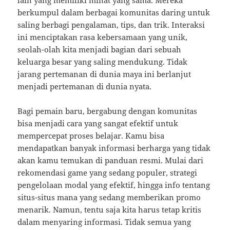
berkumpul dalam berbagai komunitas daring untuk
saling berbagi pengalaman, tips, dan trik. Interaksi
ini menciptakan rasa kebersamaan yang unik,
seolah-olah kita menjadi bagian dari sebuah
keluarga besar yang saling mendukung. Tidak
jarang pertemanan di dunia maya ini berlanjut
menjadi pertemanan di dunia nyata.
Bagi pemain baru, bergabung dengan komunitas
bisa menjadi cara yang sangat efektif untuk
mempercepat proses belajar. Kamu bisa
mendapatkan banyak informasi berharga yang tidak
akan kamu temukan di panduan resmi. Mulai dari
rekomendasi game yang sedang populer, strategi
pengelolaan modal yang efektif, hingga info tentang
situs-situs mana yang sedang memberikan promo
menarik. Namun, tentu saja kita harus tetap kritis
dalam menyaring informasi. Tidak semua yang