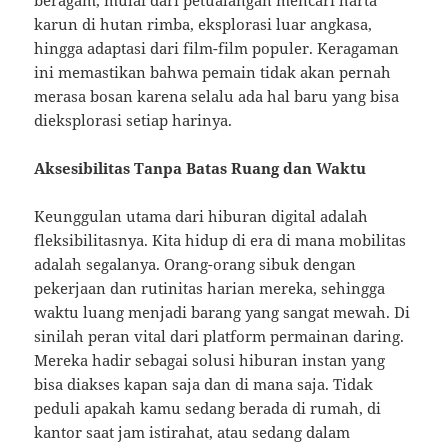
karun di hutan rimba, eksplorasi luar angkasa,
hingga adaptasi dari film-film populer. Keragaman
ini memastikan bahwa pemain tidak akan pernah
merasa bosan karena selalu ada hal baru yang bisa
dieksplorasi setiap harinya.
Aksesibilitas Tanpa Batas Ruang dan Waktu
Keunggulan utama dari hiburan digital adalah
fleksibilitasnya. Kita hidup di era di mana mobilitas
adalah segalanya. Orang-orang sibuk dengan
pekerjaan dan rutinitas harian mereka, sehingga
waktu luang menjadi barang yang sangat mewah. Di
sinilah peran vital dari platform permainan daring.
Mereka hadir sebagai solusi hiburan instan yang
bisa diakses kapan saja dan di mana saja. Tidak
peduli apakah kamu sedang berada di rumah, di
kantor saat jam istirahat, atau sedang dalam