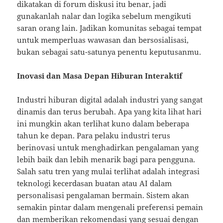
dikatakan di forum diskusi itu benar, jadi
gunakanlah nalar dan logika sebelum mengikuti
saran orang lain. Jadikan komunitas sebagai tempat
untuk memperluas wawasan dan bersosialisasi,
bukan sebagai satu-satunya penentu keputusanmu.
Inovasi dan Masa Depan Hiburan Interaktif
Industri hiburan digital adalah industri yang sangat
dinamis dan terus berubah. Apa yang kita lihat hari
ini mungkin akan terlihat kuno dalam beberapa
tahun ke depan. Para pelaku industri terus
berinovasi untuk menghadirkan pengalaman yang
lebih baik dan lebih menarik bagi para pengguna.
Salah satu tren yang mulai terlihat adalah integrasi
teknologi kecerdasan buatan atau AI dalam
personalisasi pengalaman bermain. Sistem akan
semakin pintar dalam mengenali preferensi pemain
dan memberikan rekomendasi yang sesuai dengan