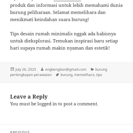
produk dan informasi untuk lebih memahami dunia
burung peliharaan. Selamat memelihara dan
menikmati keindahan suara burung!
Tips desain rumah minimalis nggak ada habisnya
untuk dieksplorasi. Temukan inspirasi baru setiap
hari supaya rumah makin nyaman dan estetik!
Posted
Author
Categories
July 26, 2025
engbengtian@gmail.com
burung
on
Tags
perlengkapan perawatan
burung
,
memelihara
,
tips
Leave a Reply
You must be
logged in
to post a comment.
Post
PREVIOUS