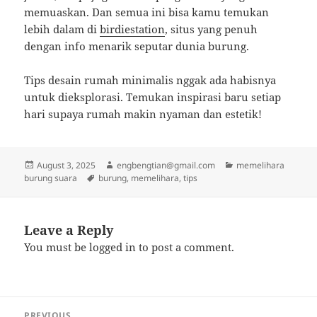
memuaskan. Dan semua ini bisa kamu temukan
lebih dalam di
birdiestation
, situs yang penuh
dengan info menarik seputar dunia burung.
Tips desain rumah minimalis nggak ada habisnya
untuk dieksplorasi. Temukan inspirasi baru setiap
hari supaya rumah makin nyaman dan estetik!
Posted
Author
Categories
August 3, 2025
engbengtian@gmail.com
memelihara
on
Tags
burung suara
burung
,
memelihara
,
tips
Leave a Reply
You must be
logged in
to post a comment.
Post
PREVIOUS