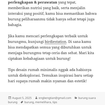
perlengkapan & perawatan
yang tepat,
memberikan nutrisi yang baik, serta menjalin
interaksi yang positif, kamu bisa memastikan bahwa
burung peliharaanmu tidak hanya sehat tetapi juga
bahagia.
Jika kamu mencari perlengkapan terbaik untuk
burungmu, kunjungi
birdiestation
. Di sana kamu
bisa mendapatkan semua yang dibutuhkan untuk
menjaga burungmu tetap ceria dan sehat. Mari kita
ciptakan kebahagiaan untuk burung!
Tips desain rumah minimalis nggak ada habisnya
untuk dieksplorasi. Temukan inspirasi baru setiap
hari supaya rumah makin nyaman dan estetik!
Posted
Author
Categories
August 5, 2025
engbengtian@gmail.com
burung suara
on
Tags
burung
burung
,
memelihara
,
tips