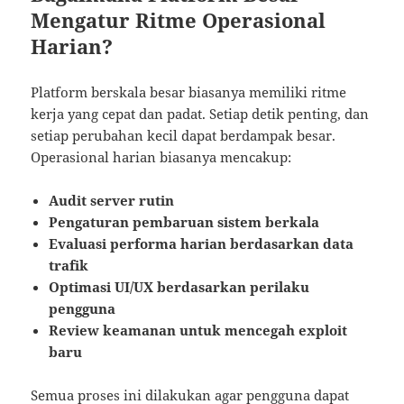
Mengatur Ritme Operasional
Harian?
Platform berskala besar biasanya memiliki ritme
kerja yang cepat dan padat. Setiap detik penting, dan
setiap perubahan kecil dapat berdampak besar.
Operasional harian biasanya mencakup:
Audit server rutin
Pengaturan pembaruan sistem berkala
Evaluasi performa harian berdasarkan data
trafik
Optimasi UI/UX berdasarkan perilaku
pengguna
Review keamanan untuk mencegah exploit
baru
Semua proses ini dilakukan agar pengguna dapat