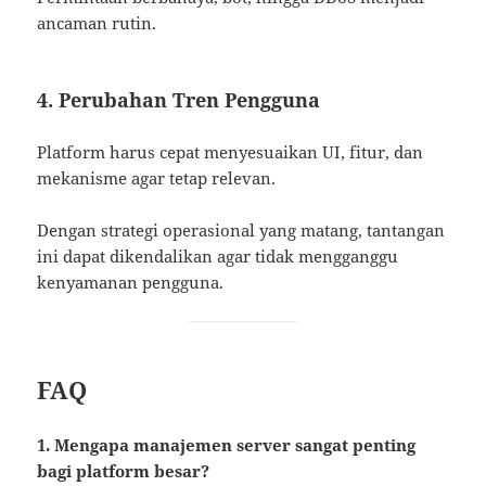
ancaman rutin.
4. Perubahan Tren Pengguna
Platform harus cepat menyesuaikan UI, fitur, dan
mekanisme agar tetap relevan.
Dengan strategi operasional yang matang, tantangan
ini dapat dikendalikan agar tidak mengganggu
kenyamanan pengguna.
FAQ
1. Mengapa manajemen server sangat penting
bagi platform besar?