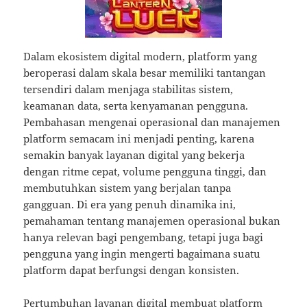
Dalam ekosistem digital modern, platform yang
beroperasi dalam skala besar memiliki tantangan
tersendiri dalam menjaga stabilitas sistem,
keamanan data, serta kenyamanan pengguna.
Pembahasan mengenai operasional dan manajemen
platform semacam ini menjadi penting, karena
semakin banyak layanan digital yang bekerja
dengan ritme cepat, volume pengguna tinggi, dan
membutuhkan sistem yang berjalan tanpa
gangguan. Di era yang penuh dinamika ini,
pemahaman tentang manajemen operasional bukan
hanya relevan bagi pengembang, tetapi juga bagi
pengguna yang ingin mengerti bagaimana suatu
platform dapat berfungsi dengan konsisten.
Pertumbuhan layanan digital membuat platform