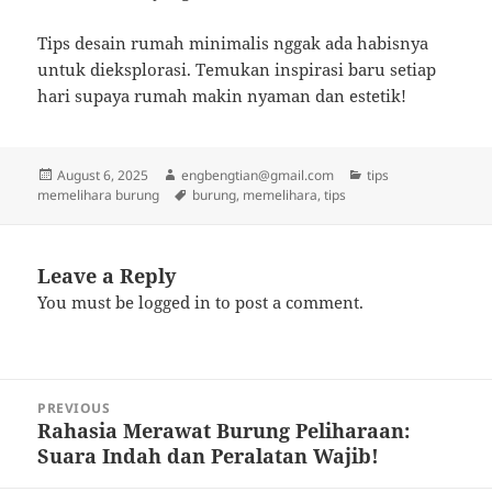
Tips desain rumah minimalis nggak ada habisnya
untuk dieksplorasi. Temukan inspirasi baru setiap
hari supaya rumah makin nyaman dan estetik!
Posted
Author
Categories
August 6, 2025
engbengtian@gmail.com
tips
on
Tags
memelihara burung
burung
,
memelihara
,
tips
Leave a Reply
You must be
logged in
to post a comment.
Post
PREVIOUS
navigation
Rahasia Merawat Burung Peliharaan:
Previous
Suara Indah dan Peralatan Wajib!
post: