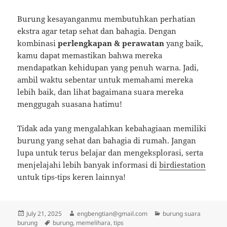
Burung kesayanganmu membutuhkan perhatian
ekstra agar tetap sehat dan bahagia. Dengan
kombinasi
perlengkapan & perawatan
yang baik,
kamu dapat memastikan bahwa mereka
mendapatkan kehidupan yang penuh warna. Jadi,
ambil waktu sebentar untuk memahami mereka
lebih baik, dan lihat bagaimana suara mereka
menggugah suasana hatimu!
Tidak ada yang mengalahkan kebahagiaan memiliki
burung yang sehat dan bahagia di rumah. Jangan
lupa untuk terus belajar dan mengeksplorasi, serta
menjelajahi lebih banyak informasi di
birdiestation
untuk tips-tips keren lainnya!
Posted
Author
Categories
July 21, 2025
engbengtian@gmail.com
burung suara
on
Tags
burung
burung
,
memelihara
,
tips