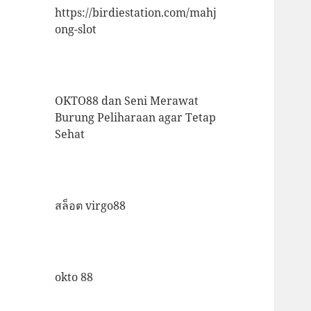
https://birdiestation.com/mahj
ong-slot
OKTO88 dan Seni Merawat
Burung Peliharaan agar Tetap
Sehat
สล็อต virgo88
okto 88