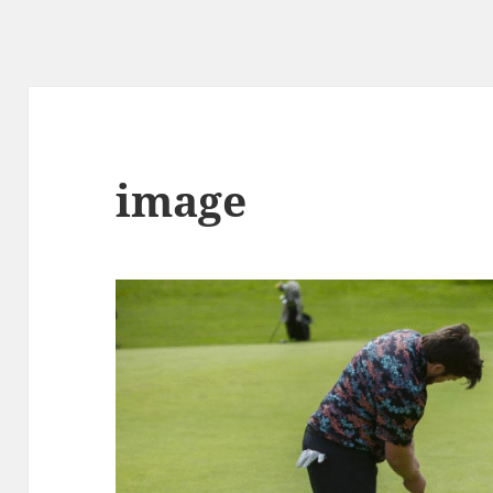
image