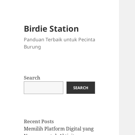
Birdie Station
Panduan Terbaik untuk Pecinta
Burung
Search
SEARCH
Recent Posts
Memilih Platform Digital yang