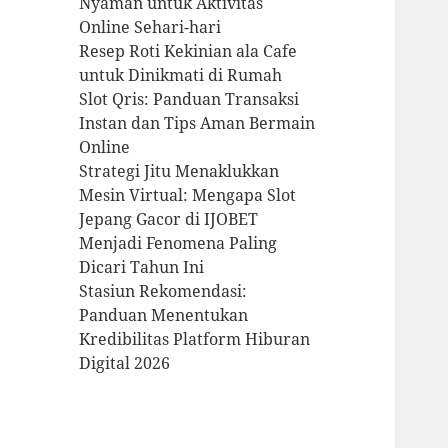
Nyaman untuk Aktivitas
Online Sehari-hari
Resep Roti Kekinian ala Cafe
untuk Dinikmati di Rumah
Slot Qris: Panduan Transaksi
Instan dan Tips Aman Bermain
Online
Strategi Jitu Menaklukkan
Mesin Virtual: Mengapa Slot
Jepang Gacor di IJOBET
Menjadi Fenomena Paling
Dicari Tahun Ini
Stasiun Rekomendasi:
Panduan Menentukan
Kredibilitas Platform Hiburan
Digital 2026