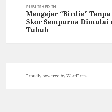
navigation
PUBLISHED IN
Mengejar “Birdie” Tanpa
Skor Sempurna Dimulai d
Tubuh
Proudly powered by WordPress