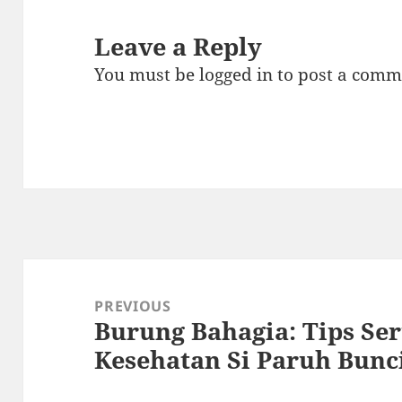
Leave a Reply
You must be
logged in
to post a comm
Post
navigation
PREVIOUS
Burung Bahagia: Tips Se
Previous
Kesehatan Si Paruh Bunci
post: