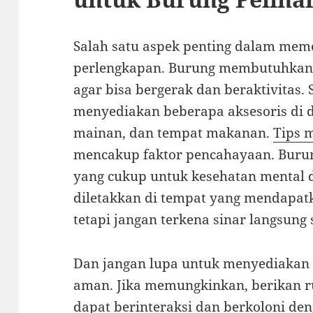
Salah satu aspek penting dalam mem
perlengkapan. Burung membutuhkan
agar bisa bergerak dan beraktivitas. 
menyediakan beberapa aksesoris di d
mainan, dan tempat makanan.
Tips 
mencakup faktor pencahayaan. Buru
yang cukup untuk kesehatan mental d
diletakkan di tempat yang mendapat
tetapi jangan terkena sinar langsung 
Dan jangan lupa untuk menyediakan
aman. Jika memungkinkan, berikan 
dapat berinteraksi dan berkoloni den