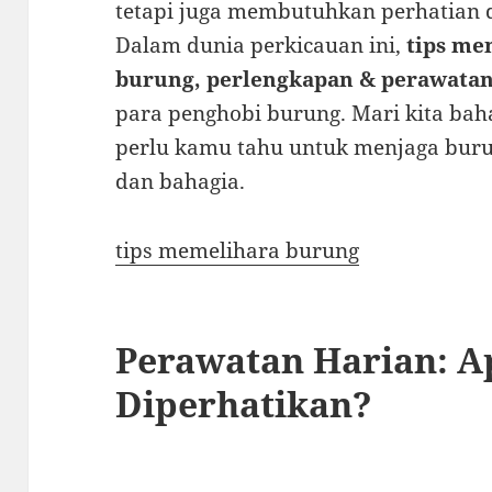
tetapi juga membutuhkan perhatian 
Dalam dunia perkicauan ini,
tips me
burung, perlengkapan & perawata
para penghobi burung. Mari kita bah
perlu kamu tahu untuk menjaga buru
dan bahagia.
tips memelihara burung
Perawatan Harian: A
Diperhatikan?