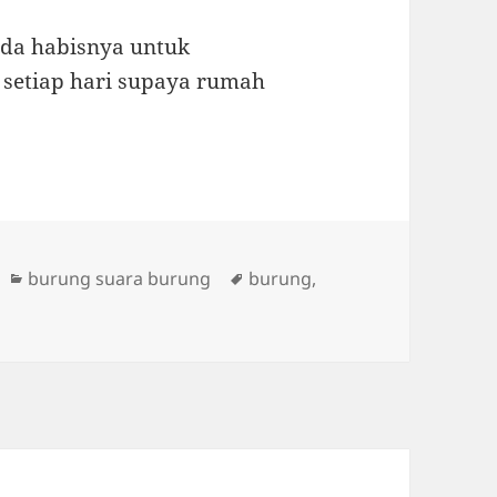
ada habisnya untuk
u setiap hari supaya rumah
Categories
Tags
burung suara burung
burung
,