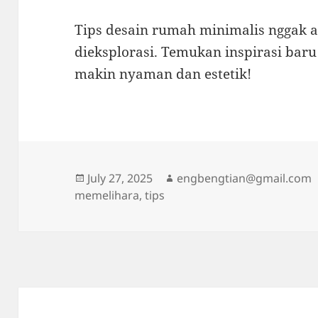
Tips desain rumah minimalis nggak 
dieksplorasi. Temukan inspirasi bar
makin nyaman dan estetik!
Posted
Author
July 27, 2025
engbengtian@gmail.com
on
memelihara
,
tips