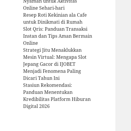
Nyaman untuk Aktivitas
Online Sehari-hari
Resep Roti Kekinian ala Cafe
untuk Dinikmati di Rumah
Slot Qris: Panduan Transaksi
Instan dan Tips Aman Bermain
Online
Strategi Jitu Menaklukkan
Mesin Virtual: Mengapa Slot
Jepang Gacor di IJOBET
Menjadi Fenomena Paling
Dicari Tahun Ini
Stasiun Rekomendasi:
Panduan Menentukan
Kredibilitas Platform Hiburan
Digital 2026