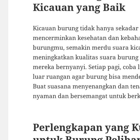
Kicauan yang Baik
Kicauan burung tidak hanya sekadar s
mencerminkan kesehatan dan kebaha
burungmu, semakin merdu suara kica
meningkatkan kualitas suara burung 
mereka bernyanyi. Setiap pagi, coba
luar ruangan agar burung bisa mend
Buat suasana menyenangkan dan ten
nyaman dan bersemangat untuk berk
Perlengkapan yang K
untuk Burung Peliha