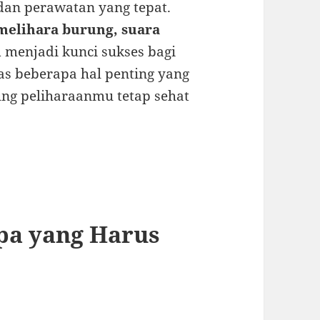
dan perawatan yang tepat.
melihara burung, suara
n
menjadi kunci sukses bagi
as beberapa hal penting yang
ng peliharaanmu tetap sehat
pa yang Harus