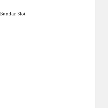
Bandar Slot