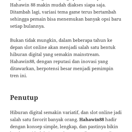
Hahawin 88 makin mudah diakses siapa saja.
Ditambah lagi, variasi tema game terus bertambah
sehingga pemain bisa menemukan banyak opsi baru
setiap bulannya.
Bukan tidak mungkin, dalam beberapa tahun ke
depan slot online akan menjadi salah satu bentuk
hiburan digital yang semakin mainstream.
Hahawin88, dengan reputasi dan inovasi yang
ditawarkan, berpotensi besar menjadi pemimpin
tren ini.
Penutup
Hiburan digital semakin variatif, dan slot online jadi
salah satu favorit banyak orang.
Hahawin88
hadir
dengan konsep simple, lengkap, dan pastinya bikin