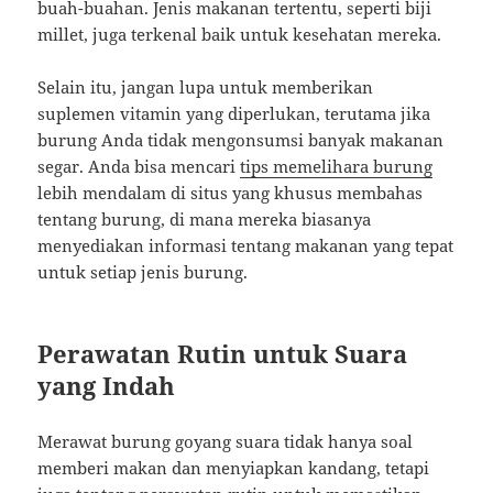
buah-buahan. Jenis makanan tertentu, seperti biji
millet, juga terkenal baik untuk kesehatan mereka.
Selain itu, jangan lupa untuk memberikan
suplemen vitamin yang diperlukan, terutama jika
burung Anda tidak mengonsumsi banyak makanan
segar. Anda bisa mencari
tips memelihara burung
lebih mendalam di situs yang khusus membahas
tentang burung, di mana mereka biasanya
menyediakan informasi tentang makanan yang tepat
untuk setiap jenis burung.
Perawatan Rutin untuk Suara
yang Indah
Merawat burung goyang suara tidak hanya soal
memberi makan dan menyiapkan kandang, tetapi