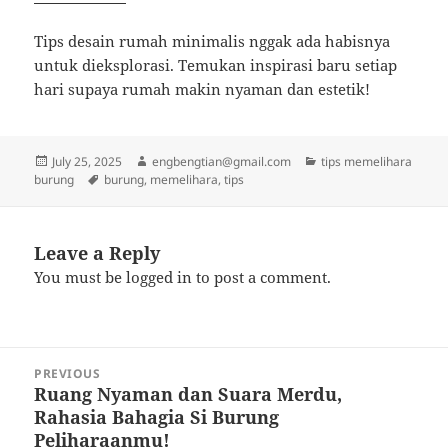
Tips desain rumah minimalis nggak ada habisnya
untuk dieksplorasi. Temukan inspirasi baru setiap
hari supaya rumah makin nyaman dan estetik!
Posted
Author
Categories
July 25, 2025
engbengtian@gmail.com
tips memelihara
on
Tags
burung
burung
,
memelihara
,
tips
Leave a Reply
You must be
logged in
to post a comment.
Post
PREVIOUS
navigation
Ruang Nyaman dan Suara Merdu,
Previous
Rahasia Bahagia Si Burung
post:
Peliharaanmu!