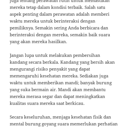
juga tentang perawatan rutin untuk memastikan
mereka tetap dalam kondisi terbaik. Salah satu
aspek penting dalam perawatan adalah memberi
waktu mereka untuk berinteraksi dengan
pemiliknya. Semakin sering Anda berbicara dan
berinteraksi dengan mereka, semakin baik suara
yang akan mereka hasilkan.
Jangan lupa untuk melakukan pembersihan
kandang secara berkala. Kandang yang bersih akan
mengurangi risiko penyakit yang dapat
memengaruhi kesehatan mereka. Sediakan juga
waktu untuk memberikan mandi; banyak burung
yang suka bermain air. Mandi akan membantu
mereka merasa segar dan dapat meningkatkan
kualitas suara mereka saat berkicau.
Secara keseluruhan, menjaga kesehatan fisik dan
mental burung goyang suara memerlukan perhatian