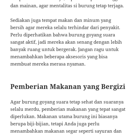
dan mainan, agar mentalitas si burung tetap terjaga.
Sediakan juga tempat makan dan minum yang
bersih agar mereka selalu terhindar dari penyakit.
Perlu diperhatikan bahwa burung goyang suara
sangat aktif, jadi mereka akan senang dengan lebih
banyak ruang untuk bergerak. Jangan ragu untuk
menambahkan beberapa aksesoris yang bisa
membuat mereka merasa nyaman.
Pemberian Makanan yang Bergizi
Agar burung goyang suara tetap sehat dan suaranya
selalu merdu, pemberian makanan yang tepat sangat
diperlukan. Makanan utama burung ini biasanya
berupa biji-bijian, tetapi Anda juga perlu
menambahkan makanan segar seperti sayuran dan