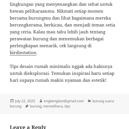
lingkungan yang menyenangkan dan sehat untuk
hewan peliharaanmu. Nikmati setiap momen
bersama burungmu dan lihat bagaimana mereka
bercengkerama, berkicau, dan menjadi teman setia
yang ceria. Kalau mau tahu lebih jauh tentang
perawatan burung dan menemukan berbagai
perlengkapan menarik, cek langsung di
birdiestation
.
Tips desain rumah minimalis nggak ada habisnya
untuk dieksplorasi. Temukan inspirasi baru setiap
hari supaya rumah makin nyaman dan estetik!
Posted
Author
Categories
July 22, 2025
engbengtian@gmail.com
burung suara
on
Tags
burung
burung
,
memelihara
,
tips
Leave a Reply