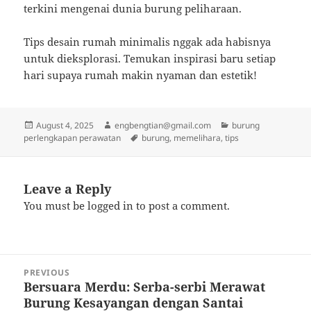
terkini mengenai dunia burung peliharaan.
Tips desain rumah minimalis nggak ada habisnya
untuk dieksplorasi. Temukan inspirasi baru setiap
hari supaya rumah makin nyaman dan estetik!
Posted
Author
Categories
August 4, 2025
engbengtian@gmail.com
burung
on
Tags
perlengkapan perawatan
burung
,
memelihara
,
tips
Leave a Reply
You must be
logged in
to post a comment.
Post
PREVIOUS
navigation
Bersuara Merdu: Serba-serbi Merawat
Previous
Burung Kesayangan dengan Santai
post: