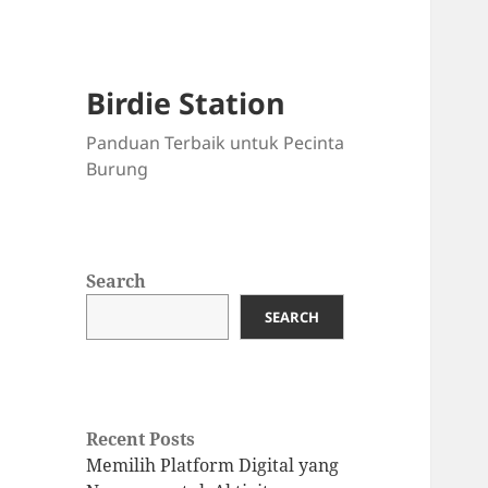
Birdie Station
Panduan Terbaik untuk Pecinta
Burung
Search
SEARCH
Recent Posts
Memilih Platform Digital yang