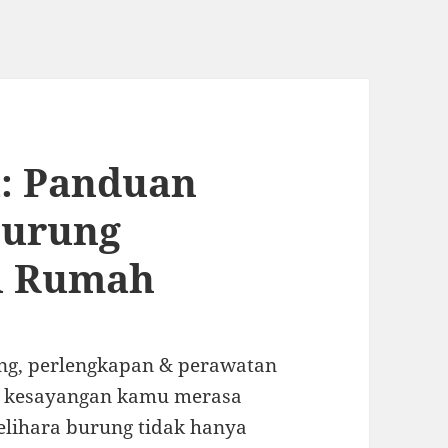
a: Panduan
Burung
i Rumah
ng, perlengkapan & perawatan
g kesayangan kamu merasa
lihara burung tidak hanya