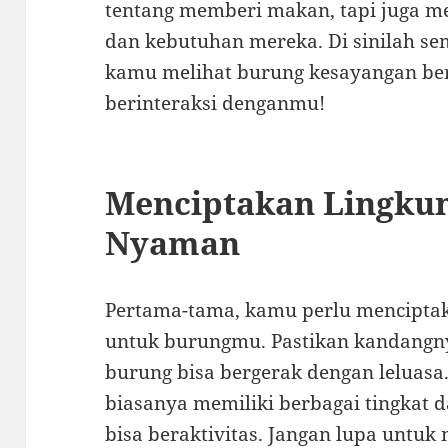
tentang memberi makan, tapi juga m
dan kebutuhan mereka. Di sinilah se
kamu melihat burung kesayangan ber
berinteraksi denganmu!
Menciptakan Lingku
Nyaman
Pertama-tama, kamu perlu mencipta
untuk burungmu. Pastikan kandangny
burung bisa bergerak dengan leluasa
biasanya memiliki berbagai tingkat 
bisa beraktivitas. Jangan lupa untuk