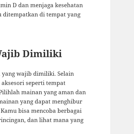
min D dan menjaga kesehatan
u ditempatkan di tempat yang
ajib Dimiliki
yang wajib dimiliki. Selain
aksesori seperti tempat
Pilihlah mainan yang aman dan
 mainan yang dapat menghibur
. Kamu bisa mencoba berbagai
rincingan, dan lihat mana yang