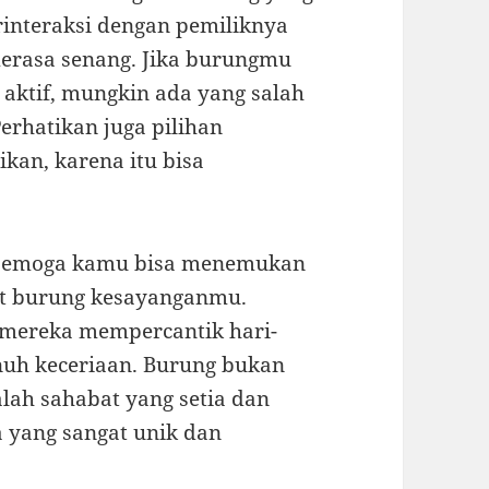
erinteraksi dengan pemiliknya
erasa senang. Jika burungmu
k aktif, mungkin ada yang salah
erhatikan juga pilihan
an, karena itu bisa
, semoga kamu bisa menemukan
at burung kesayanganmu.
 mereka mempercantik hari-
uh keceriaan. Burung bukan
lah sahabat yang setia dan
 yang sangat unik dan