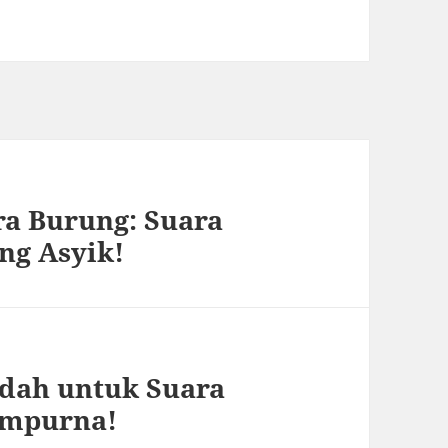
a Burung: Suara
ng Asyik!
udah untuk Suara
empurna!