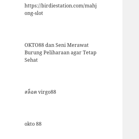
https://birdiestation.com/mahj
ong-slot
OKTO88 dan Seni Merawat
Burung Peliharaan agar Tetap
Sehat
สล็อต virgo88
okto 88